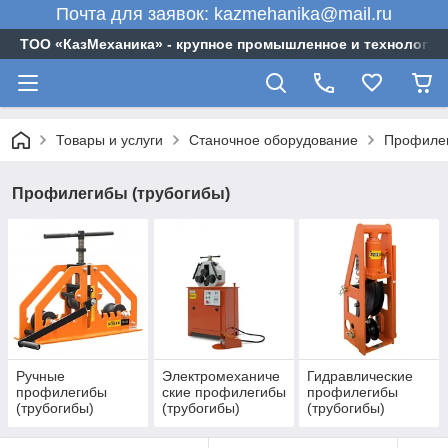
Почта для заявок: kazmehanika@mail.ru
ТОО «‎КазМеханика» - крупное промышленное и технологи
Товары и услуги
Станочное оборудование
Профилег
Профилегибы (трубогибы)
Ручные
Электромеханиче
Гидравлические
профилегибы
ские профилегибы
профилегибы
(трубогибы)
(трубогибы)
(трубогибы)