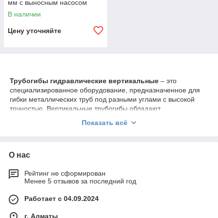
мм с выносным насосом
В наличии
Цену уточняйте
Трубогибы гидравлические вертикальные
– это
специализированное оборудование, предназначенное для
гибки металлических труб под разными углами с высокой
точностью. Вертикальные трубогибы обладают
гидравлическим приводом, который позволяет прилагать
Показать всё
значительные усилия для обработки труб большого
диаметра и толщины стенки. Они широко применяются в
строительстве, производстве трубопроводов, судостроении,
О нас
а также в машиностроении, где требуется точная гибка труб
из стали, алюминия и других материалов.
Рейтинг не сформирован
Менее 5 отзывов за последний год
Технические характеристики гидравлических
Работает с 04.09.2024
вертикальных трубогибов
г. Алматы