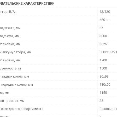
ВАТЕЛЬСКИЕ ХАРАКТЕРИСТИКИ
ятор, В/Ач
12/120
480 кг
подхвата, мм
85
подъема, мм
3000
упаковки, мм
3625
ы аккумулятора, мм
500х185х2
упаковки, мм
1700
дъемность, кг
1500
 задних колес, мм
80х93
 передних колес, мм
180х50
ил, мм
1150
й просвет, мм
25
 складского ассортимента
Заказыва
упить
Y