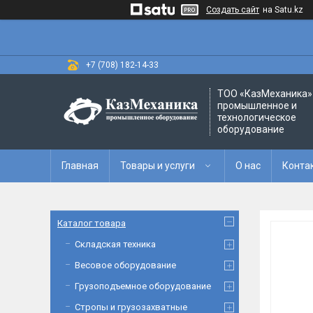
Создать сайт
на Satu.kz
+7 (708) 182-14-33
ТОО «‎КазМеханика» 
промышленное и
технологическое
оборудование
Главная
Товары и услуги
О нас
Конта
Каталог товара
Складская техника
Весовое оборудование
Грузоподъемное оборудование
Стропы и грузозахватные