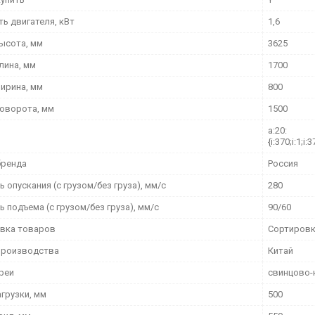
ь двигателя, кВт
1,6
ысота, мм
3625
лина, мм
1700
ирина, мм
800
поворота, мм
1500
a:20:
{i:370;i:1;i:3
бренда
Россия
 опускания (с грузом/без груза), мм/с
280
 подъема (с грузом/без груза), мм/с
90/60
вка товаров
Сортировк
производства
Китай
ареи
свинцово-
грузки, мм
500