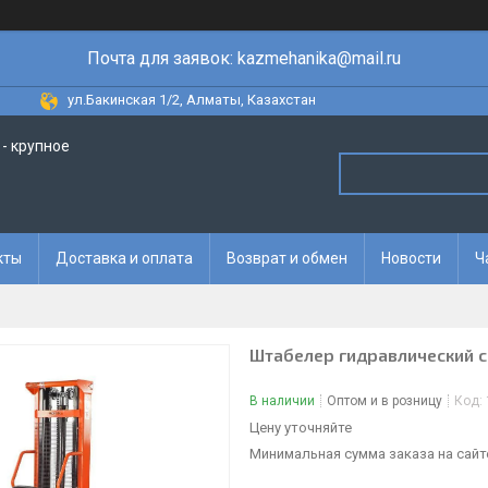
Почта для заявок: kazmehanika@mail.ru
ул.Бакинская 1/2, Алматы, Казахстан
- крупное
кты
Доставка и оплата
Возврат и обмен
Новости
Ч
Штабелер гидравлический с
В наличии
Оптом и в розницу
Код:
Цену уточняйте
Минимальная сумма заказа на сайте