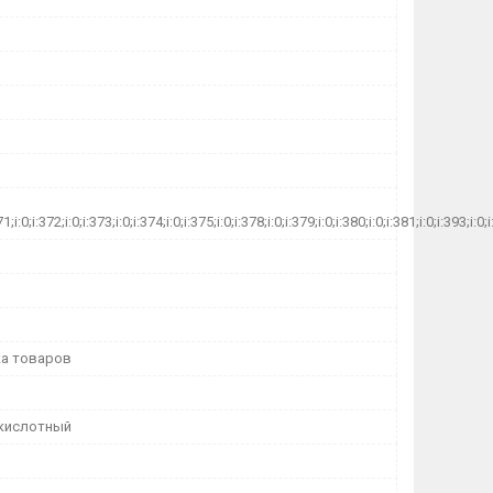
71;i:0;i:372;i:0;i:373;i:0;i:374;i:0;i:375;i:0;i:378;i:0;i:379;i:0;i:380;i:0;i:381;i:0;i:393;i:0;
а товаров
кислотный