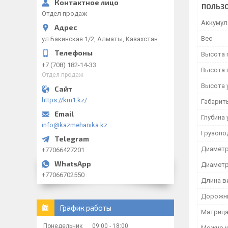
ПОЛЬЗО
Отдел продаж
Аккумул
Вес
ул.Бакинская 1/2, Алматы, Казахстан
Высота 
+7 (708) 182-14-33
Высота 
Отдел продаж
Высота 
https://km1.kz/
Габарит
Глубина 
info@kazmehanika.kz
Грузопо
Диаметр
+77066427201
Диаметр
+77066702550
Длина в
Дорожны
График работы
Матрица
Понедельник
09:00
18:00
Можно к