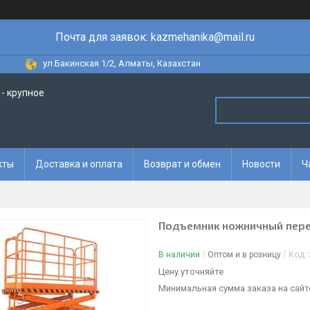
Почта для заявок: kazmehanika@mail.ru
ул.Бакинская 1/2, Алматы, Казахстан
- крупное
кты
Доставка и оплата
Возврат и обмен
Новости
Ч
Подъемник ножничный передв
В наличии
Оптом и в розницу
Код:
Цену уточняйте
Минимальная сумма заказа на сайте