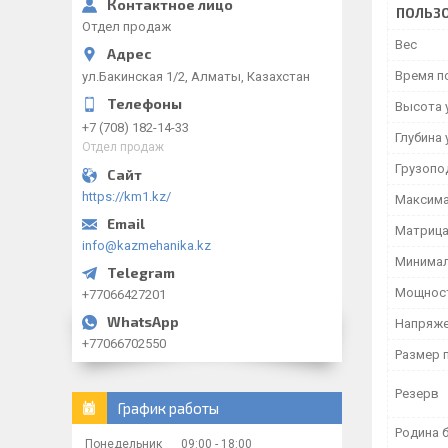
ПОЛЬЗО
Отдел продаж
Вес
Время п
ул.Бакинская 1/2, Алматы, Казахстан
Высота 
+7 (708) 182-14-33
Глубина 
Отдел продаж
Грузопо
https://km1.kz/
Максима
Матрица
info@kazmehanika.kz
Минимал
Мощност
+77066427201
Напряже
+77066702550
Размер 
Резерв
График работы
Родина 
Понедельник
09:00
18:00