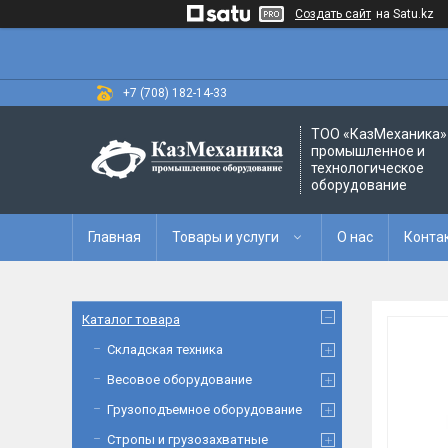
Создать сайт
на Satu.kz
+7 (708) 182-14-33
ТОО «‎КазМеханика» 
промышленное и
технологическое
оборудование
Главная
Товары и услуги
О нас
Конта
Каталог товара
Складская техника
Весовое оборудование
Грузоподъемное оборудование
Стропы и грузозахватные