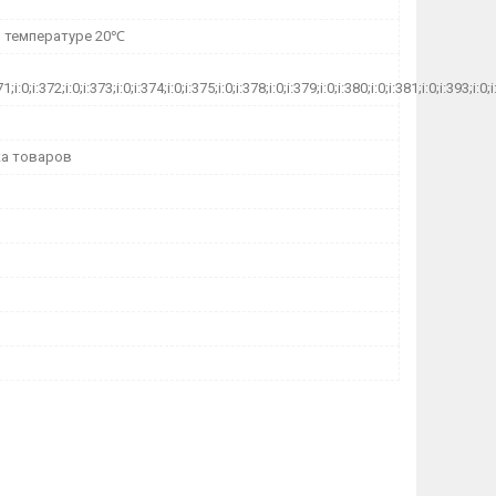
и температуре 20℃
71;i:0;i:372;i:0;i:373;i:0;i:374;i:0;i:375;i:0;i:378;i:0;i:379;i:0;i:380;i:0;i:381;i:0;i:393;
а товаров