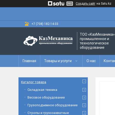
Создать сайт
на Satu.kz
+7 (708) 182-14-33
ТОО «‎КазМеханика» 
промышленное и
технологическое
оборудование
Главная
Товары и услуги
О нас
Конта
Каталог товара
Складская техника
Весовое оборудование
Грузоподъемное оборудование
Стропы и грузозахватные