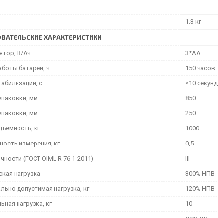
1.3 кг
ВАТЕЛЬСКИЕ ХАРАКТЕРИСТИКИ
ятор, В/Ач
3*АА
аботы батареи, ч
150 часов
табилизации, с
≤10 секунд
упаковки, мм
850
упаковки, мм
250
дъемность, кг
1000
ность измерения, кг
0,5
чности (ГОСТ OIML R 76-1-2011)
III
ская нагрузка
300% НПВ
льно допустимая нагрузка, кг
120% НПВ
ная нагрузка, кг
10