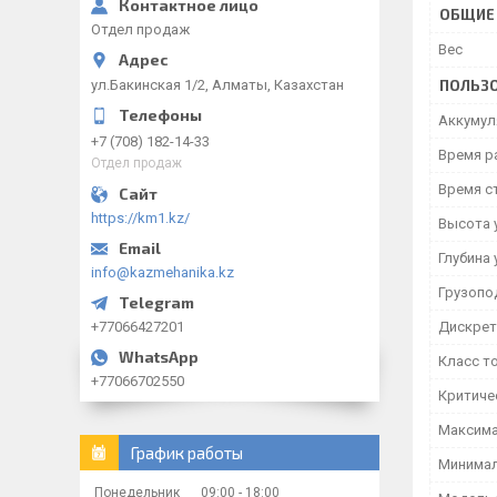
ОБЩИЕ
Отдел продаж
Вес
ул.Бакинская 1/2, Алматы, Казахстан
ПОЛЬЗО
Аккумул
+7 (708) 182-14-33
Время р
Отдел продаж
Время с
https://km1.kz/
Высота 
Глубина 
info@kazmehanika.kz
Грузопо
+77066427201
Дискрет
Класс то
+77066702550
Критиче
Максима
График работы
Минималь
Понедельник
09:00
18:00