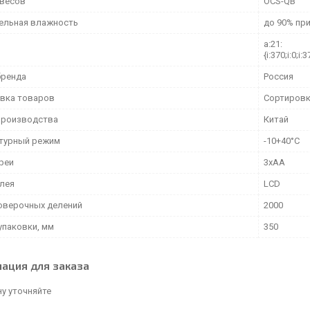
весов
OCS-QB
ельная влажность
до 90% пр
a:21:
{i:370;i:0;i:3
бренда
Россия
вка товаров
Сортировк
производства
Китай
турный режим
-10+40°С
ареи
3хАА
плея
LCD
оверочных делений
2000
упаковки, мм
350
ация для заказа
у уточняйте