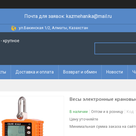
Почта для заявок: kazmehanika@mail.ru
ул.Бакинская 1/2, Алматы, Казахстан
- крупное
кты
Доставка и оплата
Возврат и обмен
Новости
Ч
Весы электронные крановы
В наличии
Оптом и в розницу
Код:
Цену уточняйте
Минимальная сумма заказа на сайте