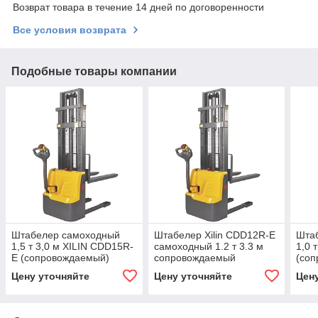
Возврат товара в течение 14 дней по договоренности
Все условия возврата
Подобные товары компании
Штабелер самоходный
Штабелер Xilin CDD12R-E
Шта
1,5 т 3,0 м XILIN CDD15R-
самоходный 1.2 т 3.3 м
1,0 
E (сопровождаемый)
сопровождаемый
(со
Цену уточняйте
Цену уточняйте
Цен