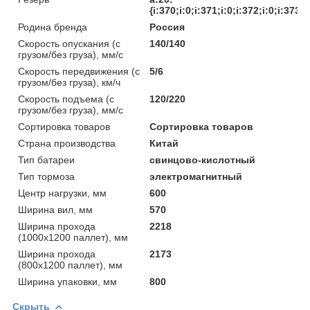
{i:370;i:0;i:371;i:0;i:372;i:0;i:373;i
Родина бренда
Россия
Скорость опускания (с
140/140
грузом/без груза), мм/с
Скорость передвижения (с
5/6
грузом/без груза), км/ч
Скорость подъема (с
120/220
грузом/без груза), мм/с
Сортировка товаров
Сортировка товаров
Страна производства
Китай
Тип батареи
свинцово-кислотный
Тип тормоза
электромагнитный
Центр нагрузки, мм
600
Ширина вил, мм
570
Ширина прохода
2218
(1000х1200 паллет), мм
Ширина прохода
2173
(800х1200 паллет), мм
Ширина упаковки, мм
800
Скрыть