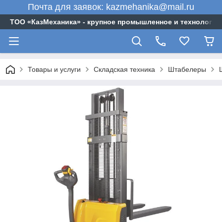
Почта для заявок: kazmehanika@mail.ru
ТОО «‎КазМеханика» - крупное промышленное и технологи
Товары и услуги
Складская техника
Штабелеры