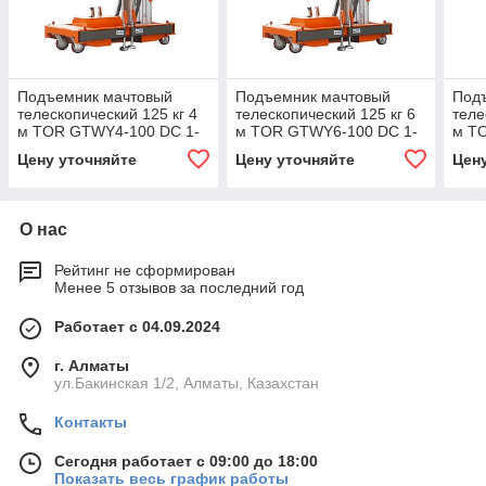
Подъемник мачтовый
Подъемник мачтовый
Под
телескопический 125 кг 4
телескопический 125 кг 6
теле
м TOR GTWY4-100 DC 1-
м TOR GTWY6-100 DC 1-
м T
мачтовый (автономный)
мачтовый (автономный)
мачт
Цену уточняйте
Цену уточняйте
Цен
(G)
(G)
(G)
О нас
Рейтинг не сформирован
Менее 5 отзывов за последний год
Работает с 04.09.2024
г. Алматы
ул.Бакинская 1/2, Алматы, Казахстан
Контакты
Сегодня работает с 09:00 до 18:00
Показать весь график работы