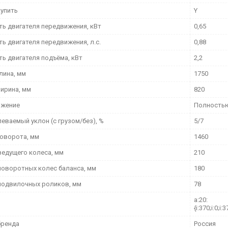
упить
Y
ь двигателя передвижения, кВт
0,65
ь двигателя передвижения, л.с.
0,88
ь двигателя подъёма, кВт
2,2
лина, мм
1750
ирина, мм
820
ижение
Полностью
еваемый уклон (с грузом/без), %
5/7
поворота, мм
1460
ведущего колеса, мм
210
поворотных колес баланса, мм
180
подвилочных роликов, мм
78
a:20:
{i:370;i:0;i:3
бренда
Россия