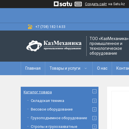
Создать сайт
на Satu.kz
+7 (708) 182-14-33
ТОО «‎КазМеханика» 
промышленное и
технологическое
оборудование
Главная
Товары и услуги
О нас
Конта
Каталог товара
Складская техника
Весовое оборудование
Грузоподъемное оборудование
Стропы и грузозахватные