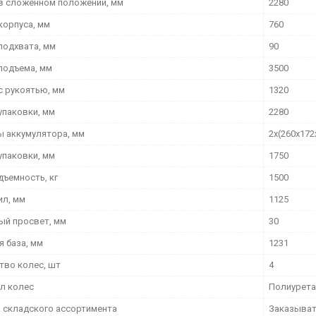
в сложенном положении, мм
2280
корпуса, мм
760
подхвата, мм
90
подъема, мм
3500
с рукоятью, мм
1320
упаковки, мм
2280
ы аккумулятора, мм
2х(260х172
упаковки, мм
1750
дъемность, кг
1500
ил, мм
1125
й просвет, мм
30
я база, мм
1231
тво колес, шт
4
л колес
Полиурета
 складского ассортимента
Заказыва