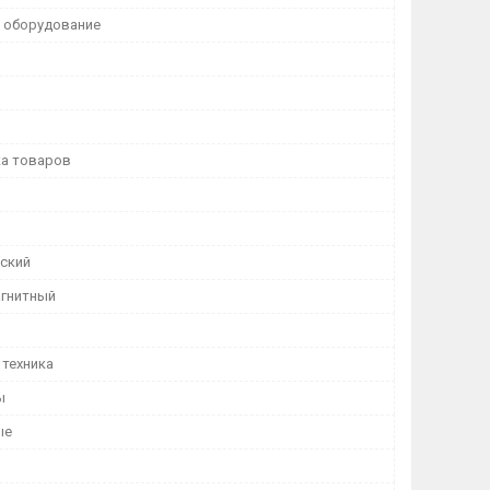
 оборудование
а товаров
ский
гнитный
 техника
ы
ые