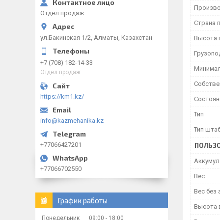
Произво
Отдел продаж
Страна 
ул.Бакинская 1/2, Алматы, Казахстан
Высота 
Грузопо
+7 (708) 182-14-33
Минимал
Отдел продаж
Собстве
https://km1.kz/
Состоян
Тип
info@kazmehanika.kz
Тип шта
+77066427201
ПОЛЬЗО
Аккумул
+77066702550
Вес
Вес без 
График работы
Высота 
Понедельник
09:00
18:00