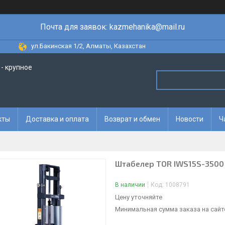
Почта для заявок: kazmehanika@mail.ru
ул.Бакинская 1/2, Алматы, Казахстан
- крупное
кты
Доставка и оплата
Возврат и обмен
Новости
Ч
Штабелер TOR IWS15S-3500 
В наличии
Код:
1008791
Цену уточняйте
Минимальная сумма заказа на сайте