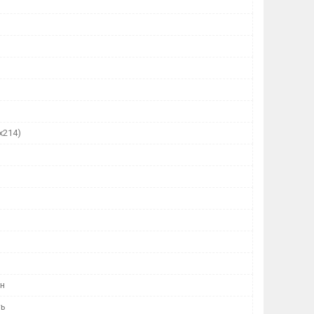
х214)
н
ть