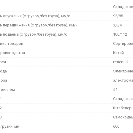
Складское
 опускания (с грузом/без груза), мм/с
92/85
 передвижения (с грузом/без груза), км/ч
3,5/4
 подъема (с грузом/без груза), мм/с
100/112
вка товаров
Сортировк
производства
Китай
ареи
гелевый
вода
Электриче
моза
электрома
 вил, мм
54
1
Складская
2
Штабелер
3
Самоходн
грузки, мм
600