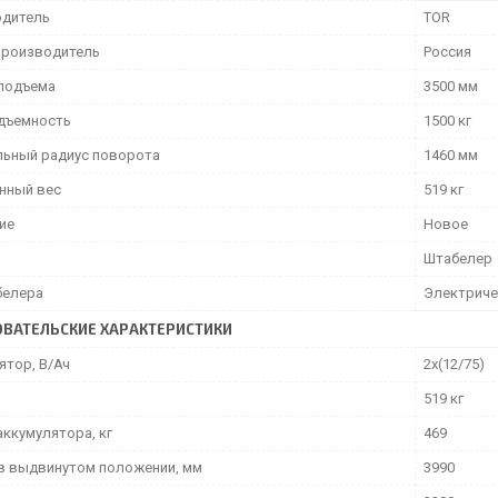
дитель
TOR
производитель
Россия
подъема
3500 мм
дъемность
1500 кг
ьный радиус поворота
1460 мм
нный вес
519 кг
ие
Новое
Штабелер
белера
Электриче
ВАТЕЛЬСКИЕ ХАРАКТЕРИСТИКИ
ятор, В/Ач
2х(12/75)
519 кг
аккумулятора, кг
469
в выдвинутом положении, мм
3990