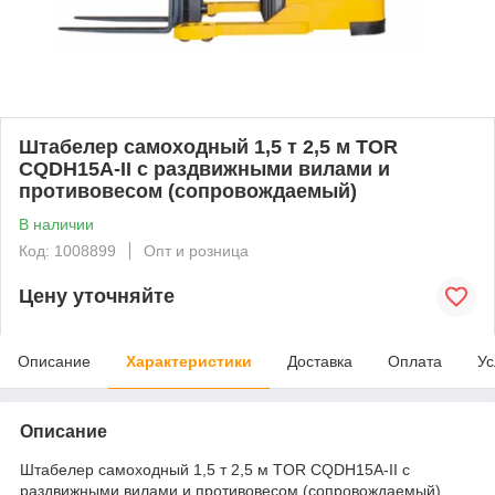
Штабелер самоходный 1,5 т 2,5 м TOR
CQDH15A-II с раздвижными вилами и
противовесом (сопровождаемый)
В наличии
Код: 1008899
Опт и розница
Цену уточняйте
Описание
Характеристики
Доставка
Оплата
Ус
Описание
Штабелер самоходный 1,5 т 2,5 м TOR CQDH15A-II с
раздвижными вилами и противовесом (cопровождаемый)