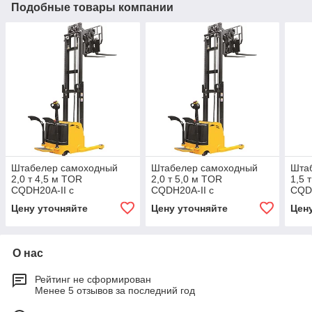
Подобные товары компании
Штабелер самоходный
Штабелер самоходный
Шта
2,0 т 4,5 м TOR
2,0 т 5,0 м TOR
1,5 
CQDH20A-II с
CQDH20A-II с
CQDH
раздвижными вилами и
раздвижными вилами и
раз
Цену уточняйте
Цену уточняйте
Цен
противовесом
противовесом
про
(сопровождаемый)
(сопровождаемый)
(со
О нас
Рейтинг не сформирован
Менее 5 отзывов за последний год