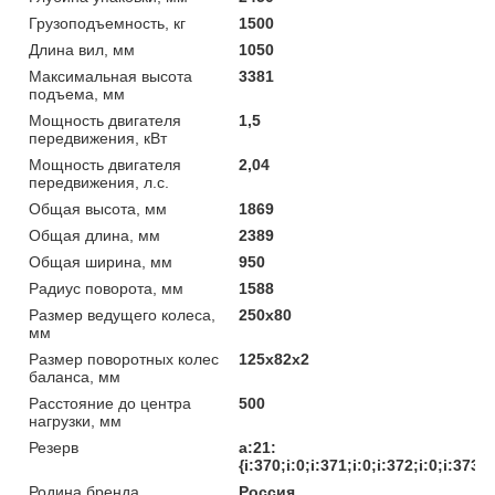
Грузоподъемность, кг
1500
Длина вил, мм
1050
Максимальная высота
3381
подъема, мм
Мощность двигателя
1,5
передвижения, кВт
Мощность двигателя
2,04
передвижения, л.с.
Общая высота, мм
1869
Общая длина, мм
2389
Общая ширина, мм
950
Радиус поворота, мм
1588
Размер ведущего колеса,
250х80
мм
Размер поворотных колес
125х82х2
баланса, мм
Расстояние до центра
500
нагрузки, мм
Резерв
a:21:
{i:370;i:0;i:371;i:0;i:372;i:0;i:373;
Родина бренда
Россия