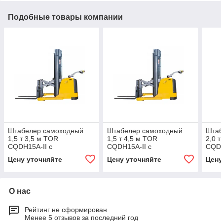
Подобные товары компании
Штабелер самоходный
Штабелер самоходный
Шта
1,5 т 3,5 м TOR
1,5 т 4,5 м TOR
2,0 
CQDH15A-II с
CQDH15A-II с
CQDH
раздвижными вилами и
раздвижными вилами и
раз
Цену уточняйте
Цену уточняйте
Цен
противовесом
противовесом
про
(сопровождаемый)
(сопровождаемый)
(со
О нас
Рейтинг не сформирован
Менее 5 отзывов за последний год