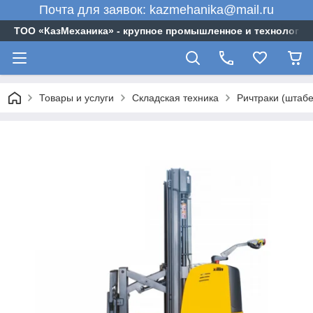
Почта для заявок: kazmehanika@mail.ru
ТОО «‎КазМеханика» - крупное промышленное и технологи
Товары и услуги
Складская техника
Ричтраки (штабе