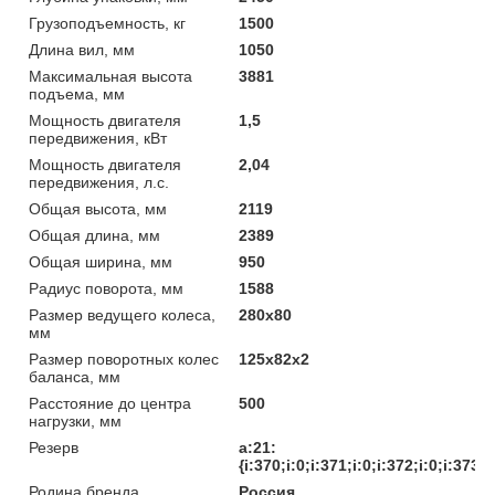
Грузоподъемность, кг
1500
Длина вил, мм
1050
Максимальная высота
3881
подъема, мм
Мощность двигателя
1,5
передвижения, кВт
Мощность двигателя
2,04
передвижения, л.с.
Общая высота, мм
2119
Общая длина, мм
2389
Общая ширина, мм
950
Радиус поворота, мм
1588
Размер ведущего колеса,
280х80
мм
Размер поворотных колес
125х82х2
баланса, мм
Расстояние до центра
500
нагрузки, мм
Резерв
a:21:
{i:370;i:0;i:371;i:0;i:372;i:0;i:373;
Родина бренда
Россия