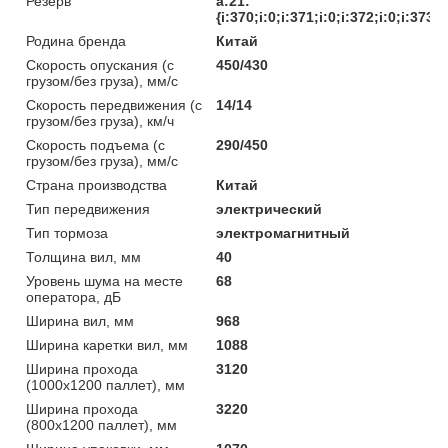
Резерв
a:21:
{i:370;i:0;i:371;i:0;i:372;i:0;i:373;
Родина бренда
Китай
Скорость опускания (с
450/430
грузом/без груза), мм/с
Скорость передвижения (с
14/14
грузом/без груза), км/ч
Скорость подъема (с
290/450
грузом/без груза), мм/с
Страна производства
Китай
Тип передвижения
электрический
Тип тормоза
электромагнитный
Толщина вил, мм
40
Уровень шума на месте
68
оператора, дБ
Ширина вил, мм
968
Ширина каретки вил, мм
1088
Ширина прохода
3120
(1000х1200 паллет), мм
Ширина прохода
3220
(800х1200 паллет), мм