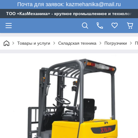
Почта для заявок: kazmehanika@mail.ru
ТОО «‎КазМеханика» - крупное промышленное и технологи
Товары и услуги
Складская техника
Погрузчики
П