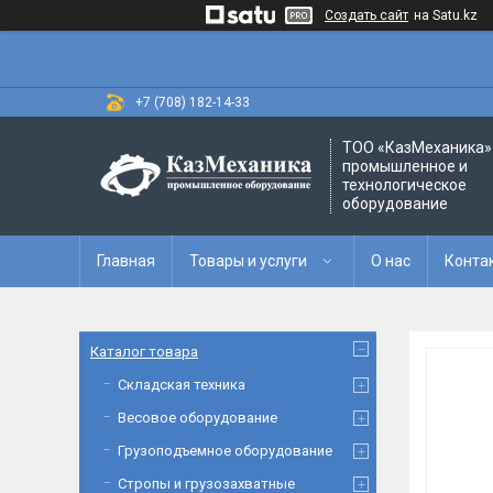
Создать сайт
на Satu.kz
+7 (708) 182-14-33
ТОО «‎КазМеханика» 
промышленное и
технологическое
оборудование
Главная
Товары и услуги
О нас
Конта
Каталог товара
Складская техника
Весовое оборудование
Грузоподъемное оборудование
Стропы и грузозахватные