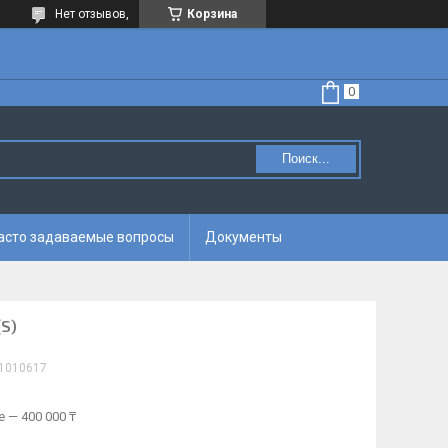
Нет отзывов,
Корзина
Поиск...
асто задаваемые вопросы
Документы
S)
1010617
 — 400 000 ₸