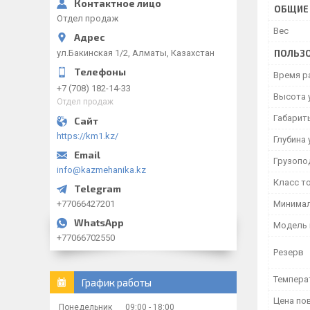
ОБЩИЕ
Отдел продаж
Вес
ул.Бакинская 1/2, Алматы, Казахстан
ПОЛЬЗО
Время р
+7 (708) 182-14-33
Высота 
Отдел продаж
Габарит
https://km1.kz/
Глубина 
Грузопо
info@kazmehanika.kz
Класс то
+77066427201
Минималь
Модель 
+77066702550
Резерв
Темпера
График работы
Цена по
Понедельник
09:00
18:00