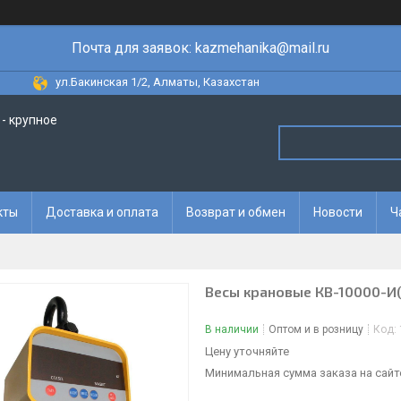
Почта для заявок: kazmehanika@mail.ru
ул.Бакинская 1/2, Алматы, Казахстан
- крупное
кты
Доставка и оплата
Возврат и обмен
Новости
Ч
Весы крановые КВ-10000-И(
В наличии
Оптом и в розницу
Код:
Цену уточняйте
Минимальная сумма заказа на сайте