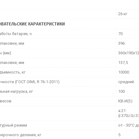
26 кг
ВАТЕЛЬСКИЕ ХАРАКТЕРИСТИКИ
аботы батареи, ч
70
упаковки, мм
396
ы (мм)
360х190х1
упаковки, мм
137,5
дъемность, кг
10000
чности (ГОСТ OIML R 76-1-2011)
средний
ная нагрузка, кг
100
весов
КВ-И(S)
a:21:
{i:370;i:0;i:3
турный режим
от - 30°С д
верочного деления, кг
5