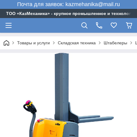
Почта для заявок: kazmehanika@mail.ru
ТОО «‎КазМеханика» - крупное промышленное и технологи
Товары и услуги
Складская техника
Штабелеры