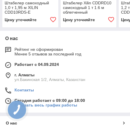
Штабелер самоходный
Штабелер Xilin CDDRD10
Шта
1,0 т 1,95 м XILIN
самоходный 1 т 1.6 м
1,2 
CDD10RDS-E
облегченный
CDD
двухуровневый
сопровождаемый
(со
Цену уточняйте
Цену уточняйте
Цен
компактный
(сопровождаемый)
О нас
Рейтинг не сформирован
Менее 5 отзывов за последний год
Работает с 04.09.2024
г. Алматы
ул.Бакинская 1/2, Алматы, Казахстан
Контакты
Сегодня работает с 09:00 до 18:00
Показать весь график работы
О нас