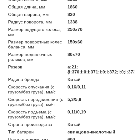
Общая длина, мм
1860
Общая ширина, мм
820
Радиус поворота, мм
1338
Размер ведущего колеса,
250х70
мм
Размер поворотных колес
150х60
баланса, мм
Размер подвилочных
80х70
роликов, мм
Резерв
a:21:
{i:370;i:0;i:371;i:0;i:372;i:0;i:373;
Родина бренда
Китай
Скорость опускания (с
0,16/0,11
грузом/без груза), мм/с
Скорость передвижения (с
5,3/5,6
грузом/без груза), км/ч
Скорость подъема (с
0,11/0,19
грузом/без груза), мм/с
Страна производства
Китай
Тип батареи
cвинцово-кислотный
Центр нагрузки, мм
600