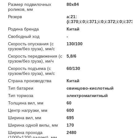
Размер подвилочных
80х84
роликов, мм
Резерв
a:21:
{i:370;i:0;i:371;i:0;i:372;i:0;i:373;
Родина бренда
Китай
Свободный ход
-
Скорость опускания (с
130/100
грузом/без груза), мм/с
Скорость передвижения (с
5,8/6
грузом/без груза), км/ч
Скорость подъема (с
60/130
грузом/без груза), мм/с
Страна производства
Китай
Тип батареи
свинцово-кислотный
Тип тормоза
электромагнитный
Толщина вил, мм
60
Центр нагрузки, мм
600
Ширина вил, мм
695
Ширина одной вилы, мм
170
Ширина прохода
2480
(1000х1200 паллет), мм