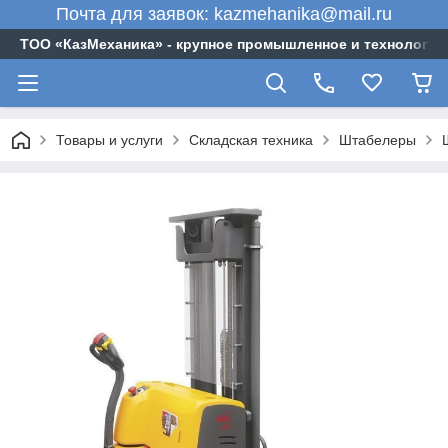
Почта для заявок: kazmehanika@mail.ru
ТОО «‎КазМеханика» - крупное промышленное и технологи
Товары и услуги
Складская техника
Штабелеры