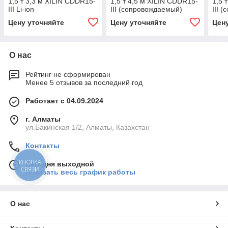
1,5 т 3,3 м XILIN CDDR15-
1,5 т 4,5 м XILIN CDDR15-
1,5 
III Li-ion
III (сопровождаемый)
III 
(сопровождаемый)
Цену уточняйте
Цену уточняйте
Цен
О нас
Рейтинг не сформирован
Менее 5 отзывов за последний год
Работает с 04.09.2024
г. Алматы
ул.Бакинская 1/2, Алматы, Казахстан
Контакты
КНОПКА
Сегодня выходной
СВЯЗИ
Показать весь график работы
О нас