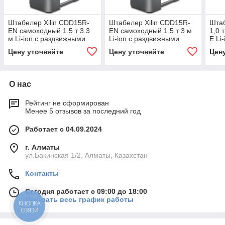
Штабелер Xilin CDD15R-
Штабелер Xilin CDD15R-
Шта
EN самоходный 1.5 т 3.3
EN самоходный 1.5 т 3 м
1,0 
м Li-ion с раздвижными
Li-ion с раздвижными
E Li-
вилами сопровождаемый
вилами сопровождаемый
(со
Цену уточняйте
Цену уточняйте
Цен
О нас
Рейтинг не сформирован
Менее 5 отзывов за последний год
Работает с 04.09.2024
г. Алматы
ул.Бакинская 1/2, Алматы, Казахстан
Контакты
Сегодня работает с 09:00 до 18:00
Показать весь график работы
КНОПКА
СВЯЗИ