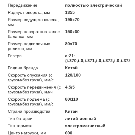
Передвижение
полностью электрический
Радиус поворота, мм
1355
Размер ведущего колеса,
195х70
мм
Размер поворотных колес
150х60
баланса, мм
Размер подвилочных
80х70
роликов, мм
Резерв
a:21:
{i:370;i:0;i:371;i:0;i:372;i:0;i:373;
Родина бренда
Китай
Скорость опускания (с
120/100
грузом/без груза), мм/с
Скорость передвижения (с
4,5/5
грузом/без груза), км/ч
Скорость подъема (с
80/110
грузом/без груза), мм/с
Страна производства
Китай
Тип батареи
литий-ионный
Тип тормоза
электромагнитный
Центр нагрузки, мм
600