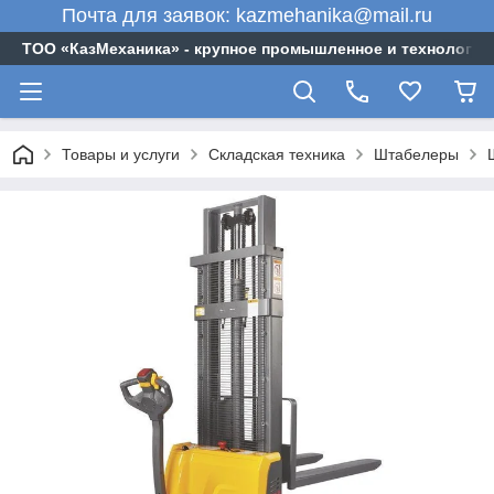
Почта для заявок: kazmehanika@mail.ru
ТОО «‎КазМеханика» - крупное промышленное и технологи
Товары и услуги
Складская техника
Штабелеры