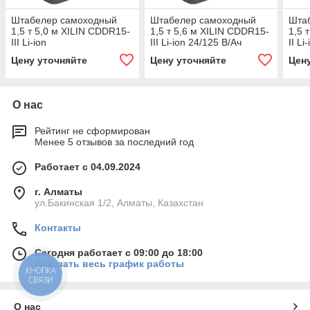
Штабелер самоходный
Штабелер самоходный
Шта
1,5 т 5,0 м XILIN CDDR15-
1,5 т 5,6 м XILIN CDDR15-
1,5 
III Li-ion
III Li-ion 24/125 В/Ач
II L
(сопровождаемый)
(сопровождаемый)
Цену уточняйте
Цену уточняйте
Цен
О нас
Рейтинг не сформирован
Менее 5 отзывов за последний год
Работает с 04.09.2024
г. Алматы
ул.Бакинская 1/2, Алматы, Казахстан
Контакты
Сегодня работает с 09:00 до 18:00
Показать весь график работы
КНОПКА
СВЯЗИ
О нас