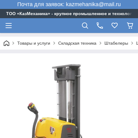
Почта для заявок: kazmehanika@mail.ru
ТОО «‎КазМеханика» - крупное промышленное и технологи
Товары и услуги
Складская техника
Штабелеры