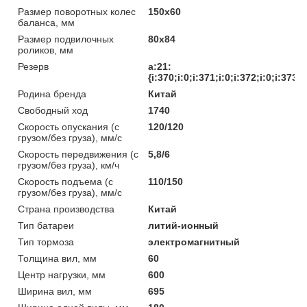
Размер поворотных колес
150х60
баланса, мм
Размер подвилочных
80х84
роликов, мм
Резерв
a:21:
{i:370;i:0;i:371;i:0;i:372;i:0;i:373;
Родина бренда
Китай
Свободный ход
1740
Скорость опускания (с
120/120
грузом/без груза), мм/с
Скорость передвижения (с
5,8/6
грузом/без груза), км/ч
Скорость подъема (с
110/150
грузом/без груза), мм/с
Страна производства
Китай
Тип батареи
литий-ионный
Тип тормоза
электромагнитный
Толщина вил, мм
60
Центр нагрузки, мм
600
Ширина вил, мм
695