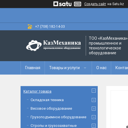
Создать сайт
на Satu.kz
+7 (708) 182-14-33
ТОО «‎КазМеханика» 
промышленное и
технологическое
оборудование
Главная
Товары и услуги
О нас
Конта
Каталог товара
Складская техника
Весовое оборудование
Грузоподъемное оборудование
Стропы и грузозахватные