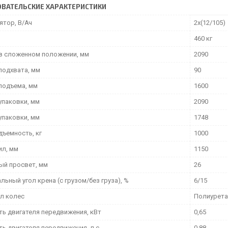
ВАТЕЛЬСКИЕ ХАРАКТЕРИСТИКИ
ятор, В/Ач
2х(12/105)
460 кг
в сложенном положении, мм
2090
подхвата, мм
90
подъема, мм
1600
упаковки, мм
2090
упаковки, мм
1748
дъемность, кг
1000
ил, мм
1150
й просвет, мм
26
ьный угол крена (с грузом/без груза), %
6/15
л колес
Полиурета
ь двигателя передвижения, кВт
0,65
ь двигателя передвижения, л.с.
0,88