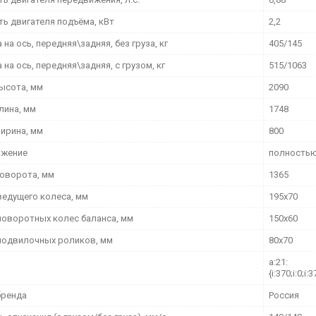
ь двигателя подъёма, кВт
2,2
 на ось, передняя\задняя, без груза, кг
405/145
 на ось, передняя\задняя, с грузом, кг
515/1063
ысота, мм
2090
лина, мм
1748
ирина, мм
800
ижение
полностью
поворота, мм
1365
ведущего колеса, мм
195х70
поворотных колес баланса, мм
150х60
подвилочных роликов, мм
80х70
a:21:
{i:370;i:0;i:3
бренда
Россия