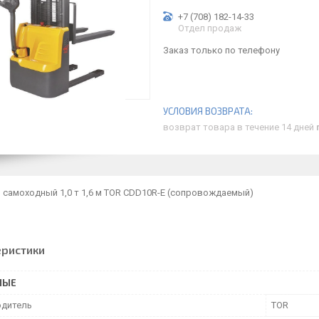
+7 (708) 182-14-33
Отдел продаж
Заказ только по телефону
возврат товара в течение 14 дней
 самоходный 1,0 т 1,6 м TOR CDD10R-E (сопровождаемый)
еристики
НЫЕ
дитель
TOR