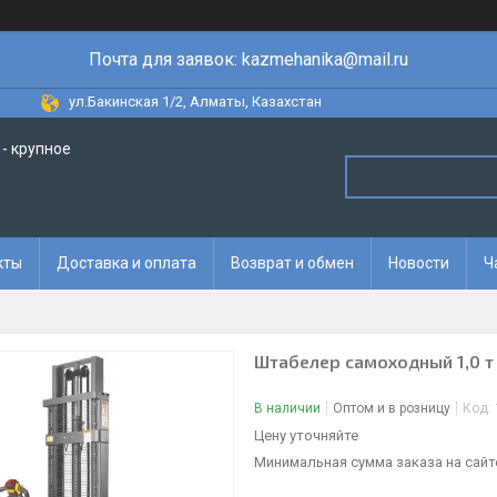
Почта для заявок: kazmehanika@mail.ru
ул.Бакинская 1/2, Алматы, Казахстан
- крупное
кты
Доставка и оплата
Возврат и обмен
Новости
Ч
Штабелер самоходный 1,0 т
В наличии
Оптом и в розницу
Код:
Цену уточняйте
Минимальная сумма заказа на сайте