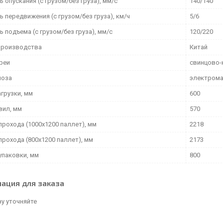
 опускания (с грузом/без груза), мм/с
140/140
 передвижения (с грузом/без груза), км/ч
5/6
 подъема (с грузом/без груза), мм/с
120/220
производства
Китай
ареи
свинцово-
моза
электрома
грузки, мм
600
вил, мм
570
прохода (1000х1200 паллет), мм
2218
прохода (800х1200 паллет), мм
2173
упаковки, мм
800
ация для заказа
у уточняйте