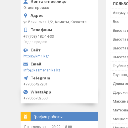
ПОЛЬЗО
Отдел продаж
Аккумул
Вес
ул.Бакинская 1/2, Алматы, Казахстан
Высота 
+7 (708) 182-14-33
Высота 
Отдел продаж
Высота 
https://km1.kz/
Высота 
Глубина 
info@kazmehanika.kz
Грузопо
Длина в
+77066427201
Дорожны
+77066702550
Максимал
Материа
График работы
Мощност
Понедельник
09:00
18:00
Мощност