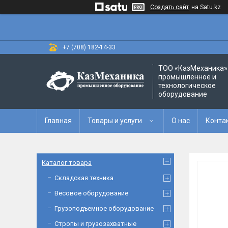
Создать сайт
на Satu.kz
+7 (708) 182-14-33
ТОО «‎КазМеханика» 
промышленное и
технологическое
оборудование
Главная
Товары и услуги
О нас
Конта
Каталог товара
Складская техника
Весовое оборудование
Грузоподъемное оборудование
Стропы и грузозахватные