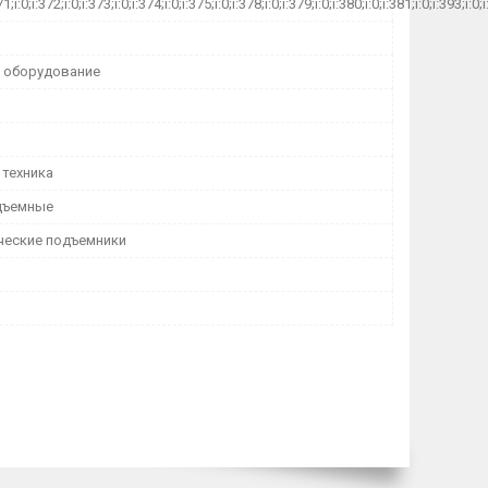
71;i:0;i:372;i:0;i:373;i:0;i:374;i:0;i:375;i:0;i:378;i:0;i:379;i:0;i:380;i:0;i:381;i:0;i:393;i:0;
 оборудование
 техника
дъемные
ческие подъемники