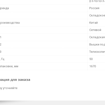
{i:370;i:0;i:3
бренда
Россия
Складское
производства
Китай
Сетевой
1
Складская
2
Вышки по
3
Телескопи
 Гц
50
упаковки, мм
1670
ация для заказа
у уточняйте