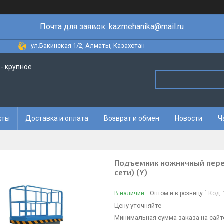
Почта для заявок: kazmehanika@mail.ru
ул.Бакинская 1/2, Алматы, Казахстан
- крупное
кты
Доставка и оплата
Возврат и обмен
Новости
Ч
Подъемник ножничный перед
сети) (Y)
В наличии
Оптом и в розницу
Код:
Цену уточняйте
Минимальная сумма заказа на сайте