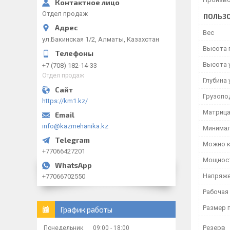
Отдел продаж
ПОЛЬЗО
Вес
ул.Бакинская 1/2, Алматы, Казахстан
Высота 
Высота 
+7 (708) 182-14-33
Отдел продаж
Глубина 
Грузопо
https://km1.kz/
Матрица
info@kazmehanika.kz
Минимал
Можно к
+77066427201
Мощност
Напряже
+77066702550
Рабочая
Размер 
График работы
Резерв
Понедельник
09:00
18:00