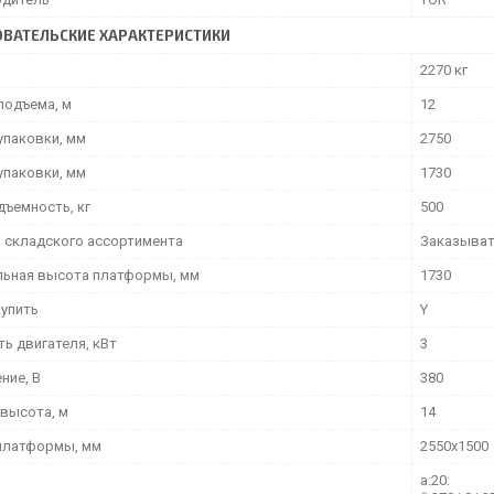
ВАТЕЛЬСКИЕ ХАРАКТЕРИСТИКИ
2270 кг
подъема, м
12
упаковки, мм
2750
упаковки, мм
1730
дъемность, кг
500
 складского ассортимента
Заказыва
ьная высота платформы, мм
1730
упить
Y
ь двигателя, кВт
3
ние, В
380
 высота, м
14
платформы, мм
2550х1500
a:20: