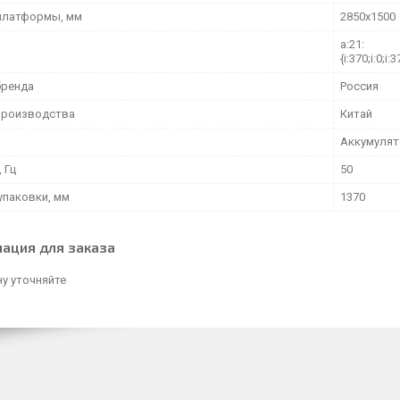
платформы, мм
2850х1500
a:21:
{i:370;i:0;i:3
бренда
Россия
производства
Китай
Аккумуля
 Гц
50
упаковки, мм
1370
ация для заказа
у уточняйте