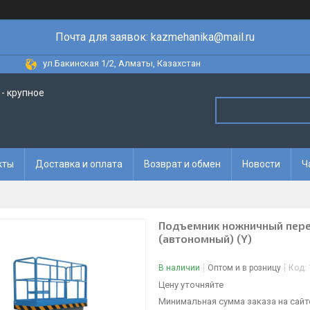
Почта для заявок: kazmehanika@mail.ru
ул.Бакинская 1/2, Алматы, Казахстан
- крупное
кты
Доставка и оплата
Возврат и обмен
Новости
Ч
Подъемник ножничный перед
(автономный) (Y)
В наличии
Оптом и в розницу
Код:
Цену уточняйте
Минимальная сумма заказа на сайте