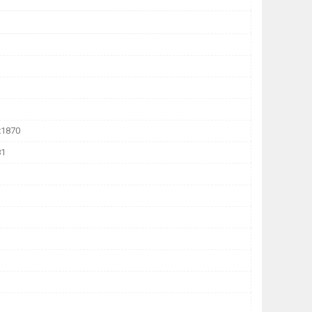
х1870
81