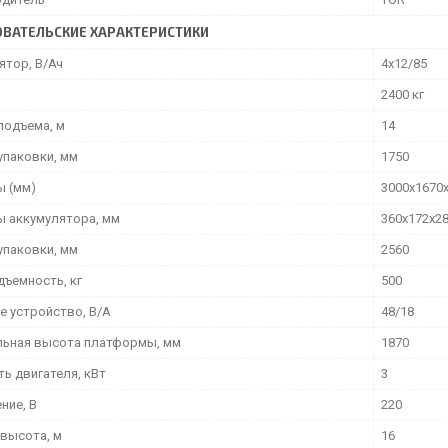
ВАТЕЛЬСКИЕ ХАРАКТЕРИСТИКИ
ятор, В/Ач
4х12/85
2400 кг
подъема, м
14
упаковки, мм
1750
ы (мм)
3000х1670
ы аккумулятора, мм
360х172х2
упаковки, мм
2560
дъемность, кг
500
е устройство, В/А
48/18
ьная высота платформы, мм
1870
ь двигателя, кВт
3
ние, В
220
 высота, м
16