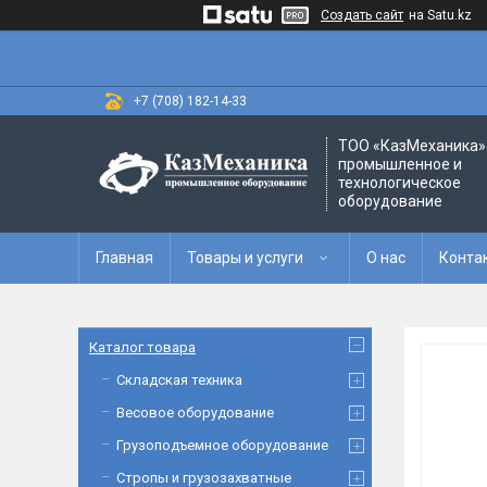
Создать сайт
на Satu.kz
+7 (708) 182-14-33
ТОО «‎КазМеханика» 
промышленное и
технологическое
оборудование
Главная
Товары и услуги
О нас
Конта
Каталог товара
Складская техника
Весовое оборудование
Грузоподъемное оборудование
Стропы и грузозахватные