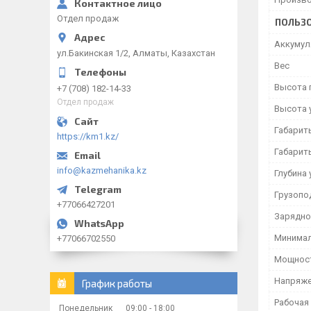
Отдел продаж
ПОЛЬЗО
Аккумул
ул.Бакинская 1/2, Алматы, Казахстан
Вес
Высота 
+7 (708) 182-14-33
Отдел продаж
Высота 
Габарит
https://km1.kz/
Габарит
info@kazmehanika.kz
Глубина 
Грузопо
+77066427201
Зарядно
Минимал
+77066702550
Мощност
Напряже
График работы
Рабочая
Понедельник
09:00
18:00