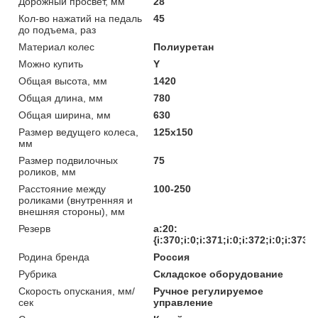
Дорожный просвет, мм
28
Кол-во нажатий на педаль
45
до подъема, раз
Материал колес
Полиуретан
Можно купить
Y
Общая высота, мм
1420
Общая длина, мм
780
Общая ширина, мм
630
Размер ведущего колеса,
125х150
мм
Размер подвилочных
75
роликов, мм
Расстояние между
100-250
роликами (внутренняя и
внешняя стороны), мм
Резерв
a:20:
{i:370;i:0;i:371;i:0;i:372;i:0;i:373;i
Родина бренда
Россия
Рубрика
Складское оборудование
Скорость опускания, мм/
Ручное регулируемое
сек
управление