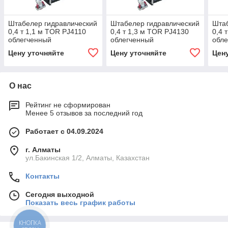
Штабелер гидравлический
Штабелер гидравлический
Штаб
0,4 т 1,1 м TOR PJ4110
0,4 т 1,3 м TOR PJ4130
0,4 
облегченный
облегченный
обл
Цену уточняйте
Цену уточняйте
Цен
О нас
Рейтинг не сформирован
Менее 5 отзывов за последний год
Работает с 04.09.2024
г. Алматы
ул.Бакинская 1/2, Алматы, Казахстан
Контакты
Сегодня выходной
Показать весь график работы
КНОПКА