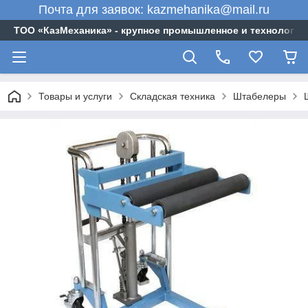
Почта для заявок: kazmehanika@mail.ru
ТОО «‎КазМеханика» - крупное промышленное и технологи
Товары и услуги
Складская техника
Штабелеры