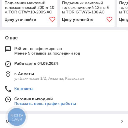
Подъемник мачтовый
Подъемник мачтовый
Под
телескопический 200 кг 10
телескопический 125 кг 6
теле
м TOR GTWY10-200S AC
м TOR GTWY6-100 AC
м T
220V 2-мачтовый (от сети)
220V 1-мачтовый (от сети)
220V
Цену уточняйте
Цену уточняйте
Цен
(G)
(G)
(G)
О нас
Рейтинг не сформирован
Менее 5 отзывов за последний год
Работает с 04.09.2024
г. Алматы
ул.Бакинская 1/2, Алматы, Казахстан
Контакты
Сегодня выходной
Показать весь график работы
КНОПКА
СВЯЗИ
О нас