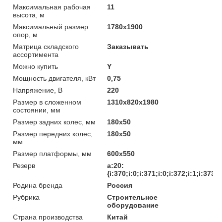
Максимальная рабочая
11
высота, м
Максимальный размер
1780х1900
опор, м
Матрица складского
Заказывать
ассортимента
Можно купить
Y
Мощность двигателя, кВт
0,75
Напряжение, В
220
Размер в сложенном
1310х820х1980
состоянии, мм
Размер задних колес, мм
180х50
Размер передних колес,
180х50
мм
Размер платформы, мм
600х550
Резерв
a:20:
{i:370;i:0;i:371;i:0;i:372;i:1;i:373;i
Родина бренда
Россия
Рубрика
Строительное
оборудование
Страна производства
Китай