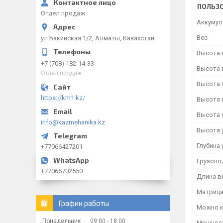
ПОЛЬЗО
Отдел продаж
Аккумул
Вес
ул.Бакинская 1/2, Алматы, Казахстан
Высота 
+7 (708) 182-14-33
Высота 
Отдел продаж
Высота 
https://km1.kz/
Высота 
Высота 
info@kazmehanika.kz
Высота 
Глубина 
+77066427201
Грузопо
+77066702550
Длина в
Матрица
График работы
Можно к
Понедельник
09:00
18:00
Мощност