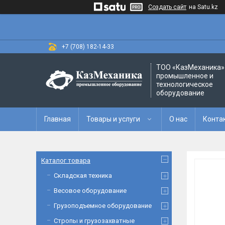
Создать сайт
на Satu.kz
+7 (708) 182-14-33
ТОО «‎КазМеханика» 
промышленное и
технологическое
оборудование
Главная
Товары и услуги
О нас
Конта
Каталог товара
Складская техника
Весовое оборудование
Грузоподъемное оборудование
Стропы и грузозахватные