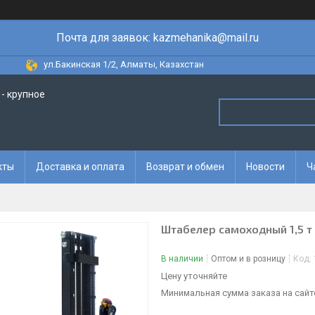
Почта для заявок: kazmehanika@mail.ru
ул.Бакинская 1/2, Алматы, Казахстан
- крупное
кты
Доставка и оплата
Возврат и обмен
Новости
Ч
Штабелер самоходный 1,5 т
В наличии
Оптом и в розницу
Код:
Цену уточняйте
Минимальная сумма заказа на сайте