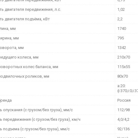
ь двигателя передвижения, л.с.
1,02
ь двигателя подъёма, кВт
2,2
лина, мм
1740
ирина, мм
795
поворота, мм
1342
ведущего колеса, мм
210х70
поворотных колес баланса, мм
115х55
подвилочных роликов, мм
80х70
a:20:
{i:370;i:0;i:3
бренда
Россия
 опускания (с грузом/без груза), мм/с
112/98
 передвижения (с грузом/без груза), км/ч
4,0/4,2
 подъема (с грузом/без груза), мм/с
92/136