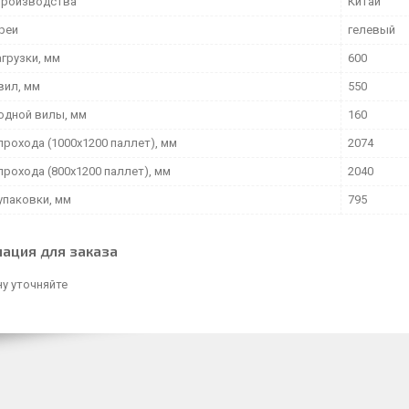
производства
Китай
ареи
гелевый
грузки, мм
600
вил, мм
550
одной вилы, мм
160
прохода (1000х1200 паллет), мм
2074
прохода (800х1200 паллет), мм
2040
упаковки, мм
795
ация для заказа
у уточняйте