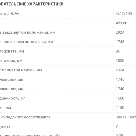
ВАТЕЛЬСКИЕ ХАРАКТЕРИСТИКИ
ятор, В/Ач
2х12/100
483 кг
в выдвинутом положении, мм
2924
в сложенном положении, мм
1745
подхвата, мм
86
подъема, мм
2500
с поднятой мачтой, мм
2924
упаковки, мм
1745
упаковки, мм
1740
дъемность, кг
1500
ил, мм
1150
 складского ассортимента
Заказыва
упить
Y
ь двигателя передвижения, кВт
0,75