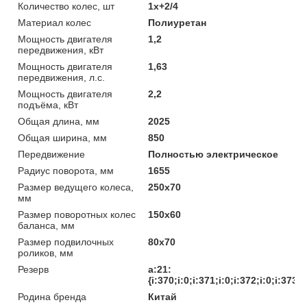
Количество колес, шт
1х+2/4
Материал колес
Полиуретан
Мощность двигателя
1,2
передвижения, кВт
Мощность двигателя
1,63
передвижения, л.с.
Мощность двигателя
2,2
подъёма, кВт
Общая длина, мм
2025
Общая ширина, мм
850
Передвижение
Полностью электрическое
Радиус поворота, мм
1655
Размер ведущего колеса,
250х70
мм
Размер поворотных колес
150х60
баланса, мм
Размер подвилочных
80х70
роликов, мм
Резерв
a:21:
{i:370;i:0;i:371;i:0;i:372;i:0;i:373;
Родина бренда
Китай