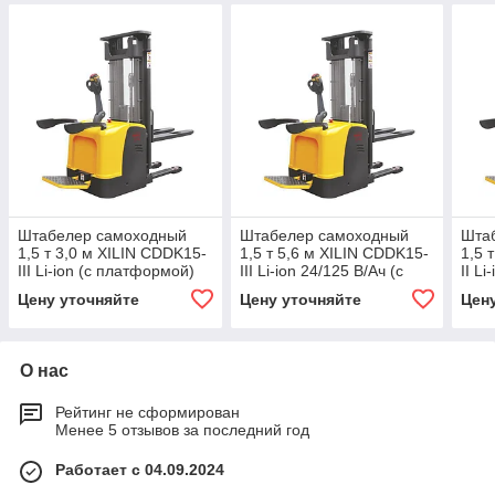
Штабелер самоходный
Штабелер самоходный
Шта
1,5 т 3,0 м XILIN CDDK15-
1,5 т 5,6 м XILIN CDDK15-
1,5 
III Li-ion (с платформой)
III Li-ion 24/125 В/Ач (с
II L
платформой)
Цену уточняйте
Цену уточняйте
Цен
О нас
Рейтинг не сформирован
Менее 5 отзывов за последний год
Работает с 04.09.2024