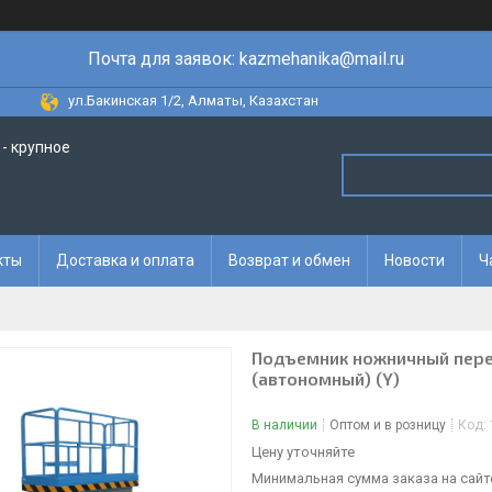
Почта для заявок: kazmehanika@mail.ru
ул.Бакинская 1/2, Алматы, Казахстан
- крупное
кты
Доставка и оплата
Возврат и обмен
Новости
Ч
Подъемник ножничный перед
(автономный) (Y)
В наличии
Оптом и в розницу
Код:
Цену уточняйте
Минимальная сумма заказа на сайте