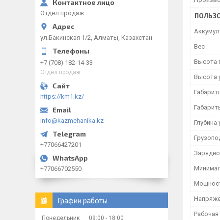
Отдел продаж
ПОЛЬЗО
Аккумул
ул.Бакинская 1/2, Алматы, Казахстан
Вес
Высота 
+7 (708) 182-14-33
Отдел продаж
Высота 
Габарит
https://km1.kz/
Габарит
info@kazmehanika.kz
Глубина 
Грузопо
+77066427201
Зарядно
Минимал
+77066702550
Мощност
Напряже
График работы
Рабочая
Понедельник
09:00
18:00