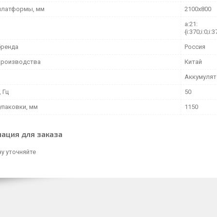
платформы, мм
2100х800
a:21:
{i:370;i:0;i:3
бренда
Россия
производства
Китай
Аккумуля
 Гц
50
упаковки, мм
1150
ация для заказа
у уточняйте