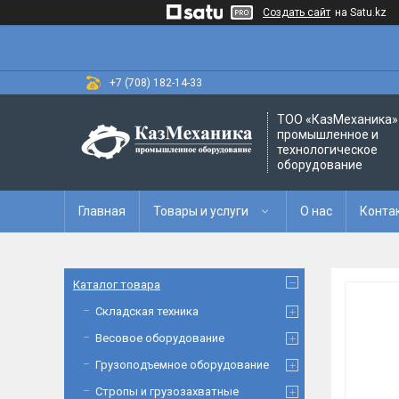
Создать сайт
на Satu.kz
+7 (708) 182-14-33
ТОО «‎КазМеханика» 
промышленное и
технологическое
оборудование
Главная
Товары и услуги
О нас
Конта
Каталог товара
Складская техника
Весовое оборудование
Грузоподъемное оборудование
Стропы и грузозахватные