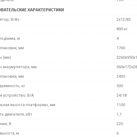
ВАТЕЛЬСКИЕ ХАРАКТЕРИСТИКИ
ятор, В/Ач
2х12/85
800 кг
подъема, м
4
упаковки, мм
1760
ы (мм)
2260х950х
ы аккумулятора, мм
360х172х2
упаковки, мм
2430
дъемность, кг
500
е устройство, В/А
24/18
ьная высота платформы, мм
1100
ь двигателя, кВт
1,1
ние, В
220
 высота, м
6