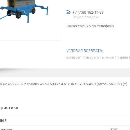
+7 (708) 182-14-33
Отдел продаж
Заказ только по телефону
возврат товара в течение 14 дней
 ножничный передвижной 500 кг 4 м TOR SJY-0,5-4DC (автономный) (Y)
еристики
НЫЕ
дитель
TOR