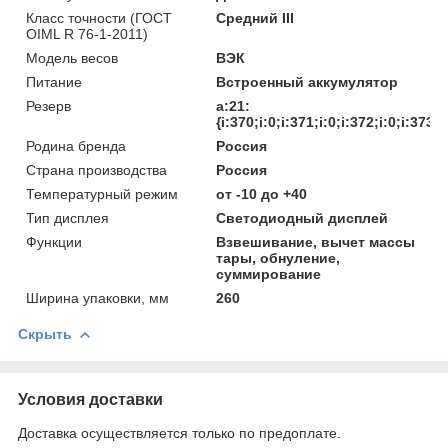
Класс точности (ГОСТ
Средний III
OIML R 76-1-2011)
Модель весов
ВЭК
Питание
Встроенный аккумулятор
Резерв
a:21:
{i:370;i:0;i:371;i:0;i:372;i:0;i:373;
Родина бренда
Россия
Страна производства
Россия
Температурный режим
от -10 до +40
Тип дисплея
Светодиодный дисплей
Функции
Взвешивание, вычет массы
тары, обнуление,
суммирование
Ширина упаковки, мм
260
Скрыть
Условия доставки
Доставка осуществляется только по предоплате.