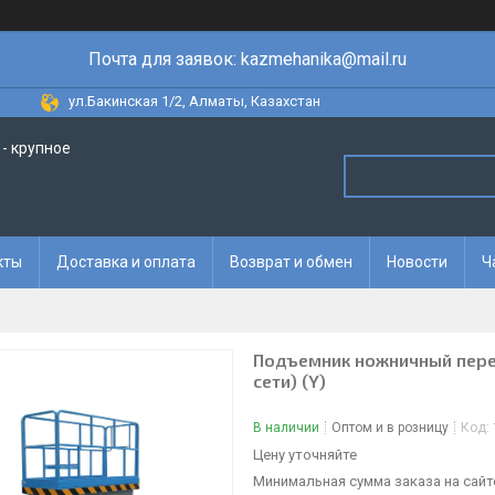
Почта для заявок: kazmehanika@mail.ru
ул.Бакинская 1/2, Алматы, Казахстан
- крупное
кты
Доставка и оплата
Возврат и обмен
Новости
Ч
Подъемник ножничный перед
сети) (Y)
В наличии
Оптом и в розницу
Код:
Цену уточняйте
Минимальная сумма заказа на сайте