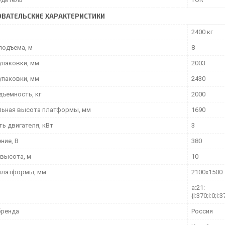
ВАТЕЛЬСКИЕ ХАРАКТЕРИСТИКИ
2400 кг
подъема, м
8
упаковки, мм
2003
упаковки, мм
2430
дъемность, кг
2000
ьная высота платформы, мм
1690
ь двигателя, кВт
3
ние, В
380
 высота, м
10
платформы, мм
2100х1500
a:21:
{i:370;i:0;i:3
бренда
Россия