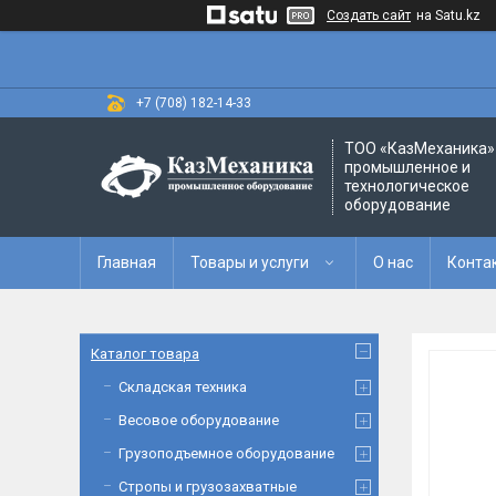
Создать сайт
на Satu.kz
+7 (708) 182-14-33
ТОО «‎КазМеханика» 
промышленное и
технологическое
оборудование
Главная
Товары и услуги
О нас
Конта
Каталог товара
Складская техника
Весовое оборудование
Грузоподъемное оборудование
Стропы и грузозахватные