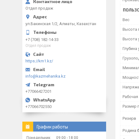
Отдел продаж
ПОЛЬЗО
Вес
ул.Бакинская 1/2, Алматы, Казахстан
Высота 
Высота 
+7 (708) 182-14-33
Отдел продаж
Глубина 
Грузопо
https://km1.kz/
Минимал
info@kazmehanika.kz
Мощност
Напряже
+77066427201
Рабочая
Размер 
+77066702550
Резерв
График работы
Родина 
Понедельник
09:00
18:00