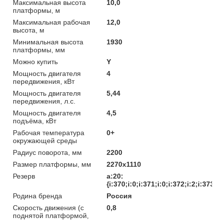
Максимальная высота
10,0
платформы, м
Максимальная рабочая
12,0
высота, м
Минимальная высота
1930
платформы, мм
Можно купить
Y
Мощность двигателя
4
передвижения, кВт
Мощность двигателя
5,44
передвижения, л.с.
Мощность двигателя
4,5
подъёма, кВт
Рабочая температура
0+
окружающей среды
Радиус поворота, мм
2200
Размер платформы, мм
2270х1110
Резерв
a:20:
{i:370;i:0;i:371;i:0;i:372;i:2;i:373;i
Родина бренда
Россия
Скорость движения (с
0,8
поднятой платформой,