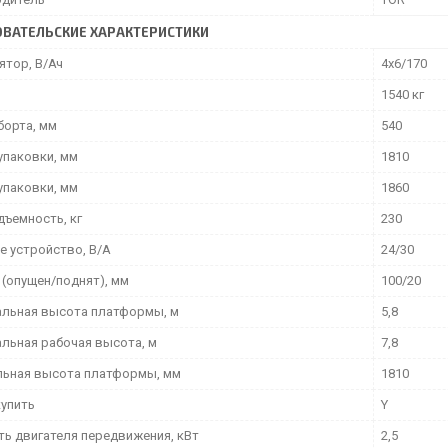
ВАТЕЛЬСКИЕ ХАРАКТЕРИСТИКИ
ятор, В/Ач
4х6/170
1540 кг
борта, мм
540
упаковки, мм
1810
упаковки, мм
1860
дъемность, кг
230
е устройство, В/А
24/30
 (опущен/поднят), мм
100/20
льная высота платформы, м
5,8
льная рабочая высота, м
7,8
ьная высота платформы, мм
1810
упить
Y
ь двигателя передвижения, кВт
2,5