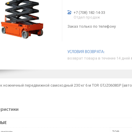
+7 (708) 182-14-33
Отдел продаж
Заказ только по телефону
возврат товара в течение 14 дней
к ножничный передвижной самоходный 230 кг 6 м TOR GTJZ0608SP (авт
еристики
НЫЕ
дитель
TOR