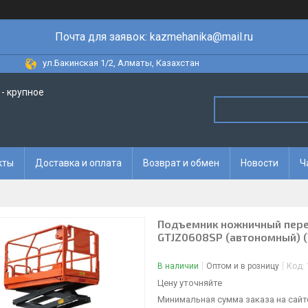
Почта для заявок: kazmehanika@mail.ru
ул.Бакинская 1/2, Алматы, Казахстан
- крупное
кты
Доставка и оплата
Возврат и обмен
Новости
Ч
Подъемник ножничный пере
GTJZ0608SP (автономный) (
В наличии
Оптом и в розницу
Код:
Цену уточняйте
Минимальная сумма заказа на сайте