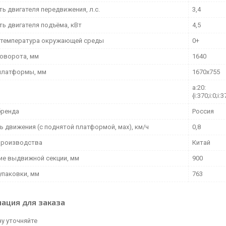
ь двигателя передвижения, л.с.
3,4
ь двигателя подъёма, кВт
4,5
 температура окружающей среды
0+
поворота, мм
1640
платформы, мм
1670х755
a:20:
{i:370;i:0;i:3
бренда
Россия
ь движения (с поднятой платформой, мах), км/ч
0,8
производства
Китай
ие выдвижной секции, мм
900
упаковки, мм
763
ация для заказа
у уточняйте