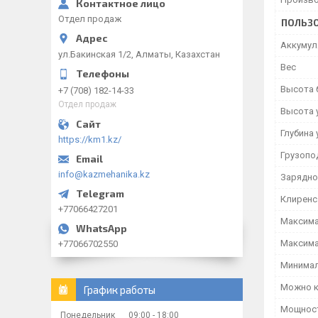
Отдел продаж
ПОЛЬЗО
Аккумул
ул.Бакинская 1/2, Алматы, Казахстан
Вес
Высота 
+7 (708) 182-14-33
Отдел продаж
Высота 
Глубина 
https://km1.kz/
Грузопо
info@kazmehanika.kz
Зарядно
Клиренс
+77066427201
Максима
Максима
+77066702550
Минимал
Можно к
График работы
Мощност
Понедельник
09:00
18:00