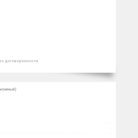
по договоренности
ономный)