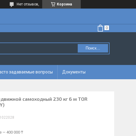
Нет отзывов,
Корзина
Поиск...
асто задаваемые вопросы
Документы
движной самоходный 230 кг 6 м TOR
Y)
1022028
 — 400 000 ₸