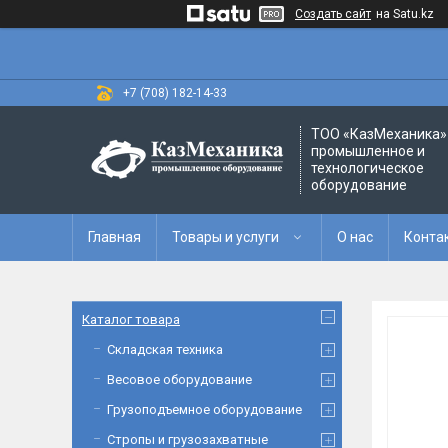
Создать сайт
на Satu.kz
+7 (708) 182-14-33
ТОО «‎КазМеханика» 
промышленное и
технологическое
оборудование
Главная
Товары и услуги
О нас
Конта
Каталог товара
Складская техника
Весовое оборудование
Грузоподъемное оборудование
Стропы и грузозахватные