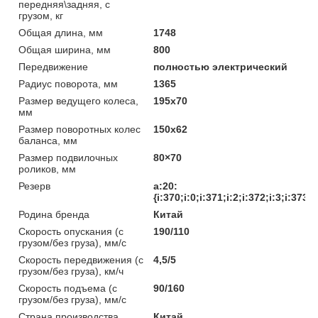
передняя\задняя, с
грузом, кг
Общая длина, мм
1748
Общая ширина, мм
800
Передвижение
полностью электрический
Радиус поворота, мм
1365
Размер ведущего колеса,
195х70
мм
Размер поворотных колес
150х62
баланса, мм
Размер подвилочных
80×70
роликов, мм
Резерв
a:20:
{i:370;i:0;i:371;i:2;i:372;i:3;i:373;i
Родина бренда
Китай
Скорость опускания (с
190/110
грузом/без груза), мм/с
Скорость передвижения (с
4,5/5
грузом/без груза), км/ч
Скорость подъема (с
90/160
грузом/без груза), мм/с
Страна производства
Китай