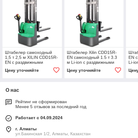
Штабелер самоходный
Штабелер Xilin CDD15R-
Штаб
1,5 т 2,5 м XILIN CDD15R-
EN самоходный 1.5 т 3.3
EN с
EN с раздвижными
м Li-ion с раздвижными
Li-i
вилами
вилами сопровождаемый
вил
Цену уточняйте
Цену уточняйте
Цен
(сопровождаемый)
О нас
Рейтинг не сформирован
Менее 5 отзывов за последний год
Работает с 04.09.2024
г. Алматы
ул.Бакинская 1/2, Алматы, Казахстан