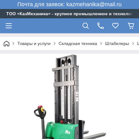
Почта для заявок: kazmehanika@mail.ru
ТОО «‎КазМеханика» - крупное промышленное и технологи
Товары и услуги
Складская техника
Штабелеры