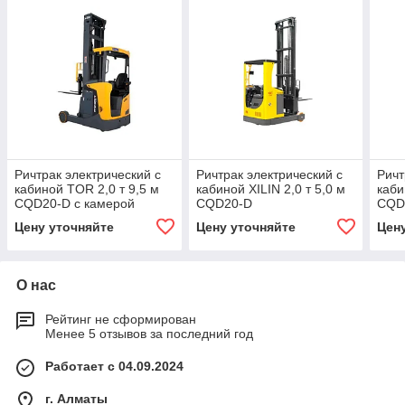
Ричтрак электрический с
Ричтрак электрический с
Ричт
кабиной TOR 2,0 т 9,5 м
кабиной XILIN 2,0 т 5,0 м
каби
CQD20-D с камерой
CQD20-D
CQD2
Цену уточняйте
Цену уточняйте
Цен
О нас
Рейтинг не сформирован
Менее 5 отзывов за последний год
Работает с 04.09.2024
г. Алматы