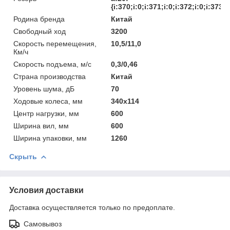
{i:370;i:0;i:371;i:0;i:372;i:0;i:373;i
Родина бренда
Китай
Свободный ход
3200
Скорость перемещения,
10,5/11,0
Км/ч
Скорость подъема, м/с
0,3/0,46
Страна производства
Китай
Уровень шума, дБ
70
Ходовые колеса, мм
340х114
Центр нагрузки, мм
600
Ширина вил, мм
600
Ширина упаковки, мм
1260
Скрыть
Условия доставки
Доставка осуществляется только по предоплате.
Самовывоз