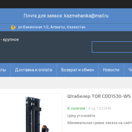
Почта для заявок: kazmehanika@mail.ru
ул.Бакинская 1/2, Алматы, Казахстан
- крупное
кты
Доставка и оплата
Возврат и обмен
Новости
Ч
Штабелер TOR CDD1530-WS с
В наличии
Код:
1022040
Цену уточняйте
Минимальная сумма заказа на сайте