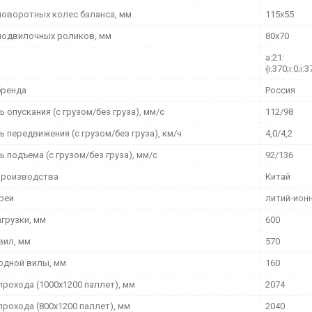
поворотных колес баланса, мм
115х55
подвилочных роликов, мм
80x70
a:21:
{i:370;i:0;i:3
бренда
Россия
 опускания (с грузом/без груза), мм/с
112/98
 передвижения (с грузом/без груза), км/ч
4,0/4,2
 подъема (с грузом/без груза), мм/с
92/136
производства
Китай
ареи
литий-ион
грузки, мм
600
вил, мм
570
одной вилы, мм
160
прохода (1000х1200 паллет), мм
2074
прохода (800х1200 паллет), мм
2040