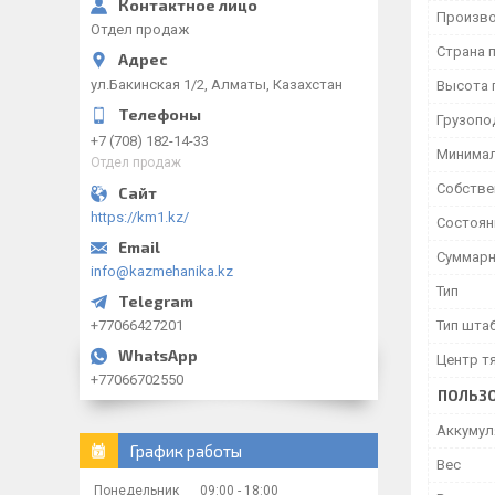
Произво
Отдел продаж
Страна 
ул.Бакинская 1/2, Алматы, Казахстан
Высота 
Грузопо
+7 (708) 182-14-33
Минимал
Отдел продаж
Собстве
https://km1.kz/
Состоян
Суммарн
info@kazmehanika.kz
Тип
+77066427201
Тип шта
Центр т
+77066702550
ПОЛЬЗО
Аккумул
График работы
Вес
Понедельник
09:00
18:00