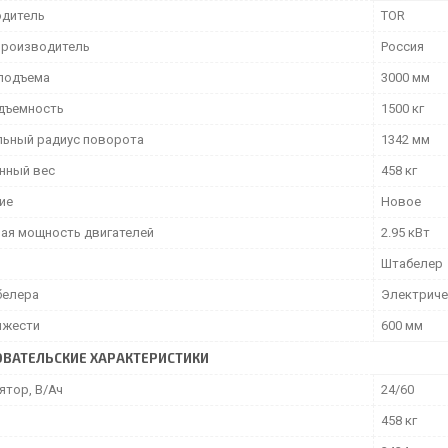
дитель
TOR
производитель
Россия
подъема
3000 мм
дъемность
1500 кг
ьный радиус поворота
1342 мм
нный вес
458 кг
ие
Новое
ая мощность двигателей
2.95 кВт
Штабелер
белера
Электриче
яжести
600 мм
ВАТЕЛЬСКИЕ ХАРАКТЕРИСТИКИ
ятор, В/Ач
24/60
458 кг