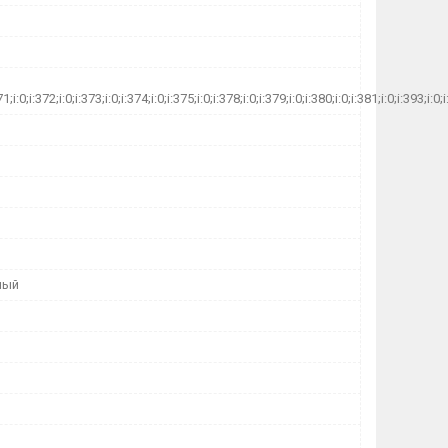
71;i:0;i:372;i:0;i:373;i:0;i:374;i:0;i:375;i:0;i:378;i:0;i:379;i:0;i:380;i:0;i:381;i:0;i:393;
ный