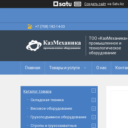
Создать сайт
на Satu.kz
+7 (708) 182-14-33
ТОО «‎КазМеханика» 
промышленное и
технологическое
оборудование
Главная
Товары и услуги
О нас
Конта
Каталог товара
Складская техника
Весовое оборудование
Грузоподъемное оборудование
Стропы и грузозахватные