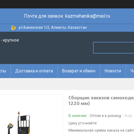
Почта для заявок: kazmehanika@mail.ru
ул.Бакинская 1/2, Алматы, Казахстан
- крупное
кты
Доставка и оплата
Возврат и обмен
Новости
Ч
Сборщик заказов самоходный
1220 мм)
В наличии
Оптом и в розницу
Код:
Цену уточняйте
Минимальная сумма заказа на сайте