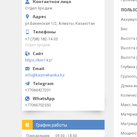
Отдел продаж
ПОЛЬЗО
Аккумул
ул.Бакинская 1/2, Алматы, Казахстан
Вес
Высота 
+7 (708) 182-14-33
Отдел продаж
Высота 
Высота 
https://km1.kz/
Глубина 
info@kazmehanika.kz
Грузопо
Длина в
+77066427201
Количес
Макс./м
+77066702550
Материа
Матрица
График работы
Мощност
Понедельник
09:00
18:00