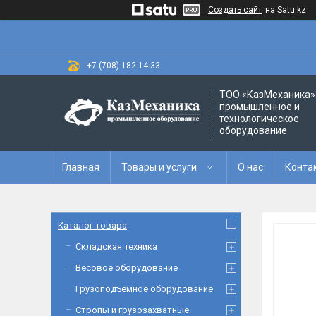
Создать сайт
на Satu.kz
+7 (708) 182-14-33
ТОО «‎КазМеханика» 
промышленное и
технологическое
оборудование
Главная
Товары и услуги
О нас
Конта
Каталог товара
Складская техника
Весовое оборудование
Грузоподъемное оборудование
Стропы и грузозахватные