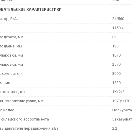
ВАТЕЛЬСКИЕ ХАРАКТЕРИСТИКИ
ятор, В/Ач
24/560
1150 кг
подхвата, мм
82
подъема, мм
135
упаковки, мм
1070
упаковки, мм
2570
дъемность, кг
3000
ил, мм
1220
тво колес, шт
1X+2/2
ин. положение ручки, мм
1070/1370
л колес
Полиурета
 складского ассортимента
Заказыва
ь двигателя передвижения, кВт
2,2