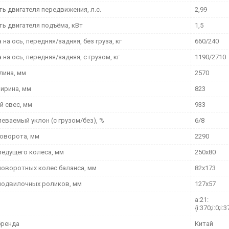
ь двигателя передвижения, л.с.
2,99
ь двигателя подъёма, кВт
1,5
 на ось, передняя/задняя, без груза, кг
660/240
 на ось, передняя/задняя, с грузом, кг
1190/2710
лина, мм
2570
ирина, мм
823
й свес, мм
933
еваемый уклон (с грузом/без), %
6/8
поворота, мм
2290
ведущего колеса, мм
250х80
поворотных колес баланса, мм
82х173
подвилочных роликов, мм
127х57
a:21:
{i:370;i:0;i:3
бренда
Китай