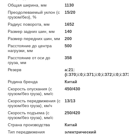
Общая ширина, мм
1130
Преодолеваемый уклон (с
15/20
грузом/без), %
Радиус поворота, мм
1652
Размер задних шин, мм
140
Размер передних шин, мм
200
Расстояние до центра
500
нагрузки, мм
Расстояние от оси до
358
груза, мм
Резерв
a:21:
{i:370;i:0;i:371;i:0;i:372;i:0;i:373;
Родина бренда
Китай
Скорость опускания (с
450/430
грузом/без груза), мм/с
Скорость передвижения (с
13/13
грузом/без груза), км/ч
Скорость подъема (с
250/420
грузом/без груза), мм/с
Страна производства
Китай
Тип передвижения
электрический