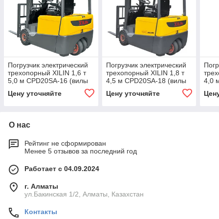
Погрузчик электрический
Погрузчик электрический
Погр
трехопорный XILIN 1,6 т
трехопорный XILIN 1,8 т
трех
5,0 м CPD20SA-16 (вилы
4,5 м CPD20SA-18 (вилы
4,0 
950 мм)
1070 мм)
1070
Цену уточняйте
Цену уточняйте
Цен
О нас
Рейтинг не сформирован
Менее 5 отзывов за последний год
Работает с 04.09.2024
г. Алматы
ул.Бакинская 1/2, Алматы, Казахстан
Контакты