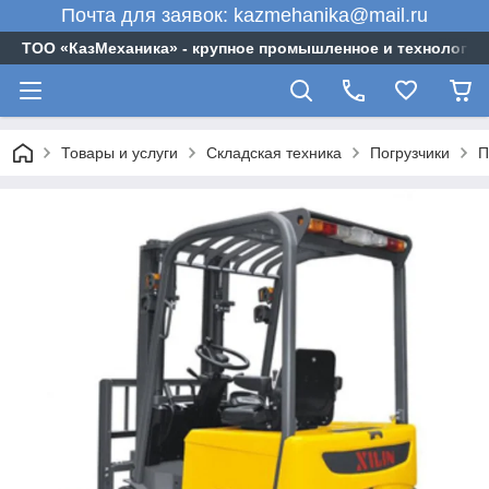
Почта для заявок: kazmehanika@mail.ru
ТОО «‎КазМеханика» - крупное промышленное и технологи
Товары и услуги
Складская техника
Погрузчики
П