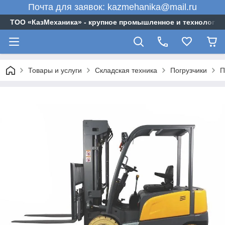
Почта для заявок: kazmehanika@mail.ru
ТОО «‎КазМеханика» - крупное промышленное и технологи
Товары и услуги
Складская техника
Погрузчики
П