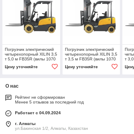
Погрузчик электрический
Погрузчик электрический
Погр
четырехопорный XILIN 3,5
четырехопорный XILIN 3,5
четы
т 5,0 м FB35R (вилы 1070
т 3,5 м FB35R (вилы 1070
т 3,
мм)
мм)
мм)
Цену уточняйте
Цену уточняйте
Цен
О нас
Рейтинг не сформирован
Менее 5 отзывов за последний год
Работает с 04.09.2024
г. Алматы
ул.Бакинская 1/2, Алматы, Казахстан