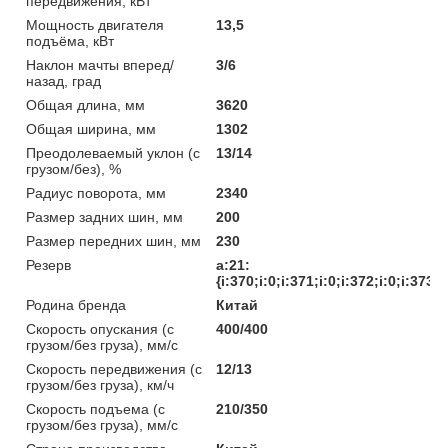
передвижения, кВт
Мощность двигателя
13,5
подъёма, кВт
Наклон мачты вперед/
3/6
назад, град
Общая длина, мм
3620
Общая ширина, мм
1302
Преодолеваемый уклон (с
13/14
грузом/без), %
Радиус поворота, мм
2340
Размер задних шин, мм
200
Размер передних шин, мм
230
Резерв
a:21:
{i:370;i:0;i:371;i:0;i:372;i:0;i:373;
Родина бренда
Китай
Скорость опускания (с
400/400
грузом/без груза), мм/с
Скорость передвижения (с
12/13
грузом/без груза), км/ч
Скорость подъема (с
210/350
грузом/без груза), мм/с