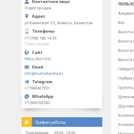
ПОЛЬЗО
Отдел продаж
Аккумул
Вес
ул.Бакинская 1/2, Алматы, Казахстан
Высота 
+7 (708) 182-14-33
Высота 
Отдел продаж
Высота 
https://km1.kz/
Высота 
Габарит
info@kazmehanika.kz
Глубина 
Грузопо
+77066427201
Длина в
+77066702550
Дорожны
Колесна
График работы
Количес
Понедельник
09:00
18:00
Материа