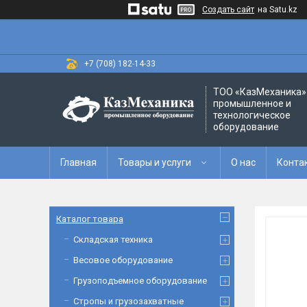
Создать сайт
на Satu.kz
+7 (708) 182-14-33
ТОО «‎КазМеханика» 
промышленное и
технологическое
оборудование
Главная
Товары и услуги
О нас
Конта
Каталог товара
Складская техника
Весовое оборудование
Грузоподъемное оборудование
Стропы и грузозахватные