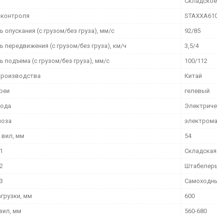
Складское
 контроля
STAXXA61
 опускания (с грузом/без груза), мм/с
92/85
 передвижения (с грузом/без груза), км/ч
3,5/4
 подъема (с грузом/без груза), мм/с
100/112
производства
Китай
ареи
гелевый
вода
Электриче
моза
электрома
 вил, мм
54
1
Складская
2
Штабелер
3
Самоходн
грузки, мм
600
вил, мм
560-680