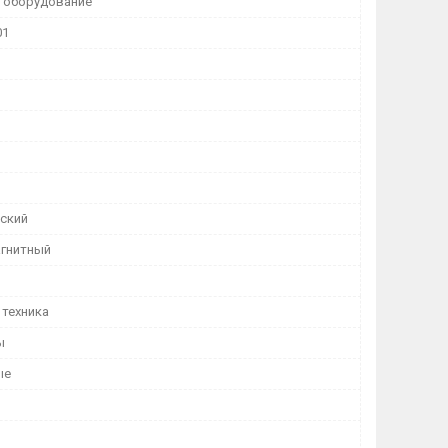
 оборудование
01
ский
гнитный
 техника
ы
ые