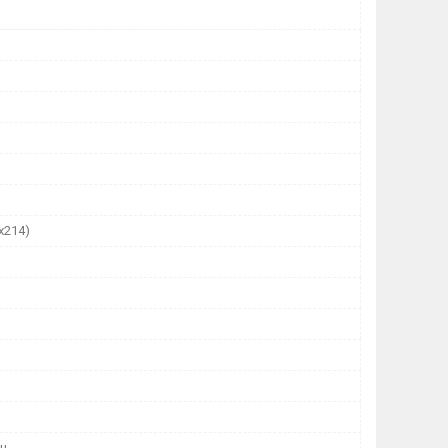
х214)
н