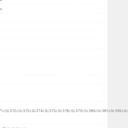
ть
71;i:0;i:372;i:0;i:373;i:0;i:374;i:0;i:375;i:0;i:378;i:0;i:379;i:0;i:380;i:0;i:381;i:0;i:393;