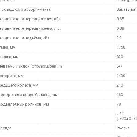
 складского ассортимента
Заказыва
ь двигателя передвижения, кВт
0,65
ь двигателя передвижения, л.с.
0,88
ь двигателя подъёма, кВт
2,2
лина, мм
1750
ирина, мм
820
еваемый уклон (с грузом/без), %
5/7
поворота, мм
1430
ведущего колеса, мм
210
поворотных колес баланса, мм
180
подвилочных роликов, мм
78
a:21:
{i:370;i:0;i:3
бренда
Россия