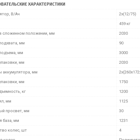
ВАТЕЛЬСКИЕ ХАРАКТЕРИСТИКИ
ятор, В/Ач
2х(12/75)
459 кг
в сложенном положении, мм
2030
подхвата, мм
90
подъема, мм
3000
упаковки, мм
2030
ы аккумулятора, мм
2х(260х172
упаковки, мм
1750
дъемность, кг
1200
ил, мм
1125
й просвет, мм
30
я база, мм
1231
тво колес, шт
4
л колес
Полиурета