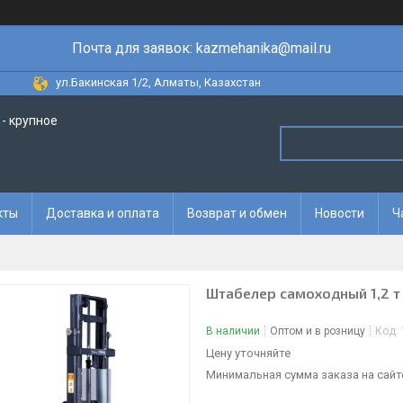
Почта для заявок: kazmehanika@mail.ru
ул.Бакинская 1/2, Алматы, Казахстан
- крупное
кты
Доставка и оплата
Возврат и обмен
Новости
Ч
Штабелер самоходный 1,2 т
В наличии
Оптом и в розницу
Код:
Цену уточняйте
Минимальная сумма заказа на сайте