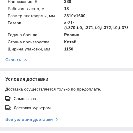
Напряжение, В
380
Рабочая высота, м
18
Размер платформы, мм
2810х1600
Резерв
a:21:
{i:370;i:0;i:371;i:0;i:372;i:0;i:373;
Родина бренда
Россия
Страна производства
Китай
Ширина упаковки, мм
1150
Скрыть
Условия доставки
Доставка осуществляется только по предоплате.
Самовывоз
Доставка курьером
Все условия доставки