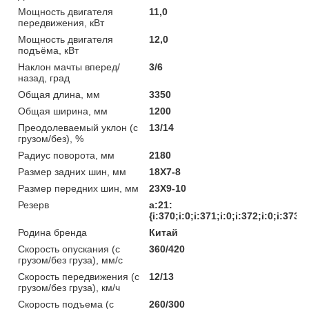
Мощность двигателя
11,0
передвижения, кВт
Мощность двигателя
12,0
подъёма, кВт
Наклон мачты вперед/
3/6
назад, град
Общая длина, мм
3350
Общая ширина, мм
1200
Преодолеваемый уклон (с
13/14
грузом/без), %
Радиус поворота, мм
2180
Размер задних шин, мм
18X7-8
Размер передних шин, мм
23X9-10
Резерв
a:21:
{i:370;i:0;i:371;i:0;i:372;i:0;i:373;
Родина бренда
Китай
Скорость опускания (с
360/420
грузом/без груза), мм/с
Скорость передвижения (с
12/13
грузом/без груза), км/ч
Скорость подъема (с
260/300