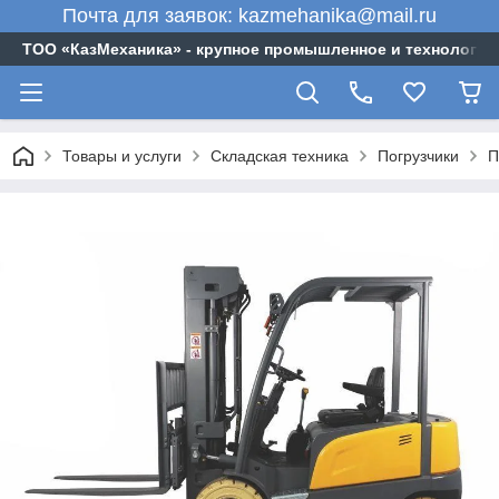
Почта для заявок: kazmehanika@mail.ru
ТОО «‎КазМеханика» - крупное промышленное и технологи
Товары и услуги
Складская техника
Погрузчики
П