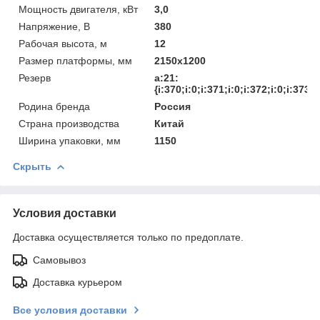
Мощность двигателя, кВт
3,0
Напряжение, В
380
Рабочая высота, м
12
Размер платформы, мм
2150х1200
Резерв
a:21:
{i:370;i:0;i:371;i:0;i:372;i:0;i:373;
Родина бренда
Россия
Страна производства
Китай
Ширина упаковки, мм
1150
Скрыть
Условия доставки
Доставка осуществляется только по предоплате.
Самовывоз
Доставка курьером
Все условия доставки