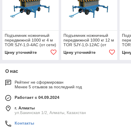
Подъемник ножничный
Подъемник ножничный
Под
передвижной 1000 кг 4 м
передвижной 1000 кг 12 м
пере
TOR SJY-1,0-4AC (от сети)
TOR SJY-1,0-12AC (от
TOR 
(Y)
сети) (Y)
сети
Цену уточняйте
Цену уточняйте
Цен
О нас
Рейтинг не сформирован
Менее 5 отзывов за последний год
Работает с 04.09.2024
г. Алматы
ул.Бакинская 1/2, Алматы, Казахстан
Контакты