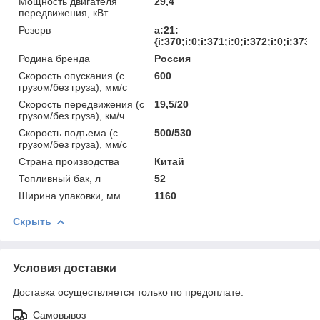
Мощность двигателя
29,4
передвижения, кВт
Резерв
a:21:
{i:370;i:0;i:371;i:0;i:372;i:0;i:373;
Родина бренда
Россия
Скорость опускания (с
600
грузом/без груза), мм/с
Скорость передвижения (с
19,5/20
грузом/без груза), км/ч
Скорость подъема (с
500/530
грузом/без груза), мм/с
Страна производства
Китай
Топливный бак, л
52
Ширина упаковки, мм
1160
Скрыть
Условия доставки
Доставка осуществляется только по предоплате.
Самовывоз