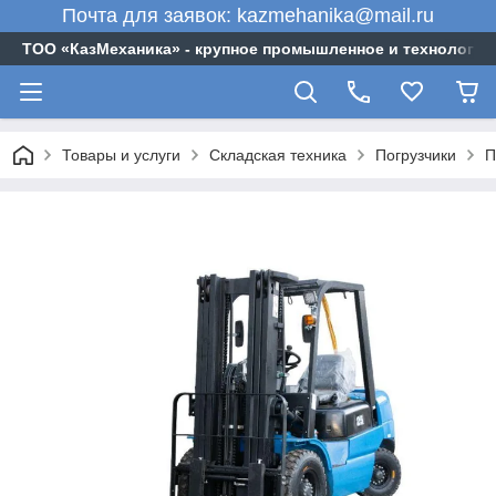
Почта для заявок: kazmehanika@mail.ru
ТОО «‎КазМеханика» - крупное промышленное и технологи
Товары и услуги
Складская техника
Погрузчики
П