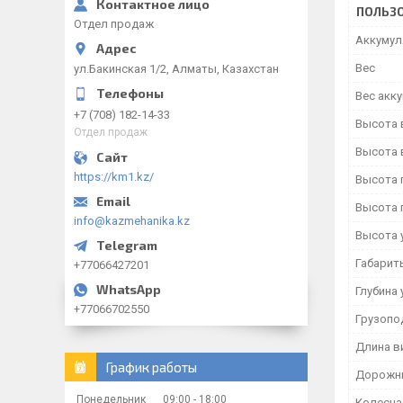
ПОЛЬЗО
Отдел продаж
Аккумул
Вес
ул.Бакинская 1/2, Алматы, Казахстан
Вес акку
+7 (708) 182-14-33
Высота 
Отдел продаж
Высота 
https://km1.kz/
Высота 
Высота 
info@kazmehanika.kz
Высота 
Габарит
+77066427201
Глубина 
+77066702550
Грузопо
Длина в
График работы
Дорожны
Понедельник
09:00
18:00
Колесна