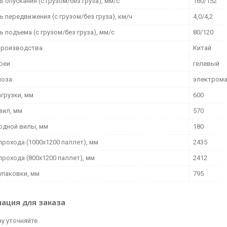
 опускания (с грузом/без груза), мм/с
160/152
 передвижения (с грузом/без груза), км/ч
4,0/4,2
 подъема (с грузом/без груза), мм/с
80/120
производства
Китай
ареи
гелевый
моза
электрома
грузки, мм
600
вил, мм
570
одной вилы, мм
180
прохода (1000х1200 паллет), мм
2435
прохода (800х1200 паллет), мм
2412
упаковки, мм
795
ация для заказа
у уточняйте