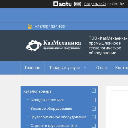
Создать сайт
на Satu.kz
+7 (708) 182-14-33
ТОО «‎КазМеханика» 
промышленное и
технологическое
оборудование
Главная
Товары и услуги
О нас
Конта
Каталог товара
Складская техника
Весовое оборудование
Грузоподъемное оборудование
Стропы и грузозахватные