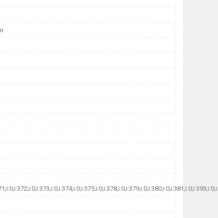
н
71;i:0;i:372;i:0;i:373;i:0;i:374;i:0;i:375;i:0;i:378;i:0;i:379;i:0;i:380;i:0;i:381;i:0;i:393;