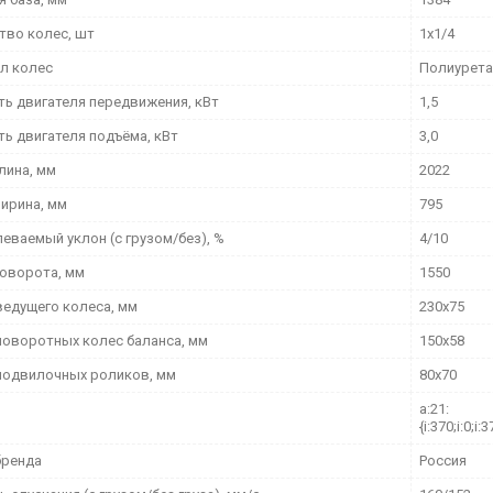
тво колес, шт
1х1/4
л колес
Полиурета
ь двигателя передвижения, кВт
1,5
ь двигателя подъёма, кВт
3,0
лина, мм
2022
ирина, мм
795
еваемый уклон (с грузом/без), %
4/10
поворота, мм
1550
ведущего колеса, мм
230х75
поворотных колес баланса, мм
150х58
подвилочных роликов, мм
80x70
a:21:
{i:370;i:0;i:3
бренда
Россия