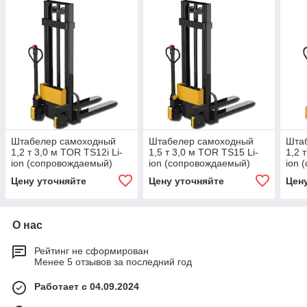
Штабелер самоходный
Штабелер самоходный
Шта
1,2 т 3,0 м TOR TS12i Li-
1,5 т 3,0 м TOR TS15 Li-
1,2 
ion (сопровождаемый)
ion (сопровождаемый)
ion 
Цену уточняйте
Цену уточняйте
Цен
О нас
Рейтинг не сформирован
Менее 5 отзывов за последний год
Работает с 04.09.2024