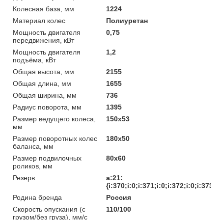
Колесная база, мм
1224
Материал колес
Полиуретан
Мощность двигателя
0,75
передвижения, кВт
Мощность двигателя
1,2
подъёма, кВт
Общая высота, мм
2155
Общая длина, мм
1655
Общая ширина, мм
736
Радиус поворота, мм
1395
Размер ведущего колеса,
150х53
мм
Размер поворотных колес
180х50
баланса, мм
Размер подвилочных
80х60
роликов, мм
Резерв
a:21:
{i:370;i:0;i:371;i:0;i:372;i:0;i:373;
Родина бренда
Россия
Скорость опускания (с
110/100
грузом/без груза), мм/с