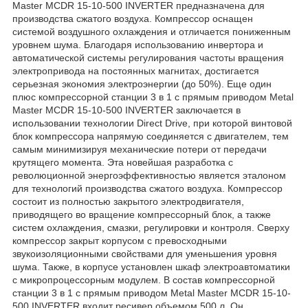
Master MCDR 15-10-500 INVERTER предназначена для
производства сжатого воздуха. Компрессор оснащен
системой воздушного охлаждения и отличается пониженным
уровнем шума. Благодаря использованию инвертора и
автоматической системы регулирования частоты вращения
электропривода на постоянных магнитах, достигается
серьезная экономия электроэнергии (до 50%). Еще один
плюс компрессорной станции 3 в 1 с прямым приводом Metal
Master MCDR 15-10-500 INVERTER заключается в
использовании технологии Direct Drive, при которой винтовой
блок компрессора напрямую соединяется с двигателем, тем
самым минимизируя механические потери от передачи
крутящего момента. Эта новейшая разработка с
революционной энергоэффективностью является эталоном
для технологий производства сжатого воздуха. Компрессор
состоит из полностью закрытого электродвигателя,
приводящего во вращение компрессорный блок, а также
систем охлаждения, смазки, регулировки и контроля. Сверху
компрессор закрыт корпусом с превосходными
звукоизоляционными свойствами для уменьшения уровня
шума. Также, в корпусе установлен шкаф электроавтоматики
с микропроцессорным модулем. В состав компрессорной
станции 3 в 1 с прямым приводом Metal Master MCDR 15-10-
500 INVERTER входит ресивер объемом 500 л. Он