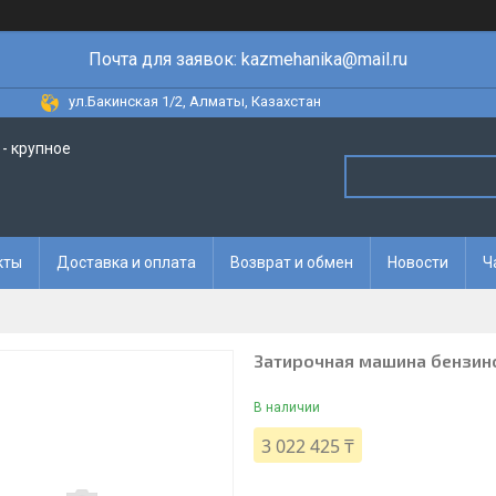
Почта для заявок: kazmehanika@mail.ru
ул.Бакинская 1/2, Алматы, Казахстан
- крупное
кты
Доставка и оплата
Возврат и обмен
Новости
Ч
Затирочная машина бензин
В наличии
3 022 425 ₸