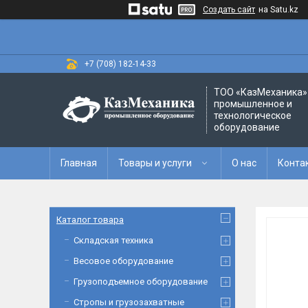
Создать сайт
на Satu.kz
+7 (708) 182-14-33
ТОО «‎КазМеханика» 
промышленное и
технологическое
оборудование
Главная
Товары и услуги
О нас
Конта
Каталог товара
Складская техника
Весовое оборудование
Грузоподъемное оборудование
Стропы и грузозахватные