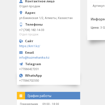
Артикул
Отдел продаж
ул.Бакинская 1/2, Алматы, Казахстан
Информ
Цена:
3 0
+7 (708) 182-14-33
Отдел продаж
https://km1.kz/
info@kazmehanika.kz
+77066427201
+77066702550
График работы
Понедельник
09:00
18:00