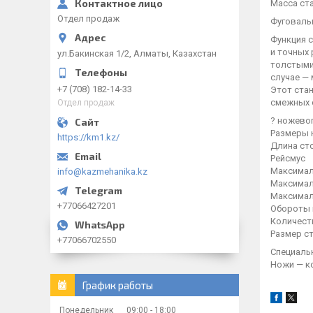
Масса ст
Отдел продаж
Фуговаль
Функция с
и точных
ул.Бакинская 1/2, Алматы, Казахстан
толстыми:
случае —
+7 (708) 182-14-33
Этот ста
смежных 
Отдел продаж
? ножевог
Размеры 
https://km1.kz/
Длина сто
Рейсмус
Максимал
info@kazmehanika.kz
Максимал
Максимал
+77066427201
Обороты 
Количест
Размер ст
+77066702550
Специаль
Ножи — 
График работы
Понедельник
09:00
18:00