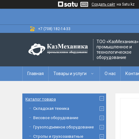
Создать сайт
на Satu.kz
+7 (708) 182-14-33
ТОО «‎КазМеханика» 
промышленное и
технологическое
оборудование
Главная
Товары и услуги
О нас
Конта
Каталог товара
Складская техника
Весовое оборудование
Грузоподъемное оборудование
Стропы и грузозахватные