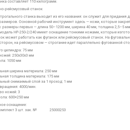
анка составляет 110 килограмм.
но-рейсмусовый станок
трогального станка выходит из его названия: он служит для придания
 размеров. Основной рабочий инструмент здесь — ножи, которые закре
 размеры первых — длина 50–1200 мм, ширина 40 мм, толщина 2,5–5 мм;
 модель НР-250-2/240 имеет оснащение тонкими ножами, которые изгот
нок может работать как фуганок или рейсмусовый станок. На фуговаль
сторон, на рейсмусовом — строгание идет параллельно фугованной ст
о цилиндра: 75 мм
ножей: 250x30x3 мм
ла: 1050 мм
ьная ширина материала: 250 мм
ьная толщина материала: 175 мм
ьный снимаемый слой за 1 проход: 1 мм
вращения: 4000/мин.
во ножей: 3
ола: 600×250 мм
ное оснащение:
комплект 3 шт. зак. № 25000253