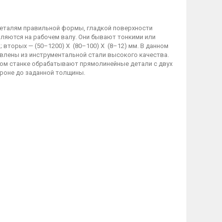
 деталям правильной формы, гладкой поверхности
пляются на рабочем валу. Они бывают тонкими или
 вторых — (50–1200) Х (80–100) Х (8–12) мм. В данном
овлены из инструментальной стали высокого качества.
ном станке обрабатывают прямолинейные детали с двух
ороне до заданной толщины.