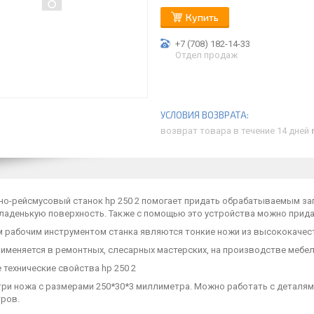
Купить
+7 (708) 182-14-33
Отдел продаж
возврат товара в течение 14 дней
но-рейсмусовый станок hp 250 2 помогает придать обрабатываемым за
гладенькую поверхность. Также с помощью это устройства можно прид
 рабочим инструментом станка являются тонкие ножи из высококачест
рименяется в ремонтных, слесарных мастерских, на производстве меб
технические свойства hp 250 2
 три ножа с размерами 250*30*3 миллиметра. Можно работать с деталя
ров.