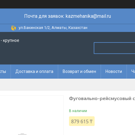
Почта для заявок: kazmehanika@mail.ru
ул.Бакинская 1/2, Алматы, Казахстан
- крупное
кты
Доставка и оплата
Возврат и обмен
Новости
Ч
Фуговально-рейсмусовый с
В наличии
879 615 ₸