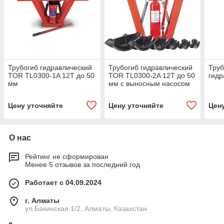
Трубогиб гидравлический
Трубогиб гидравлический
Труб
TOR TL0300-1A 12T до 50
TOR TL0300-2A 12T до 50
гидр
мм
мм с выносным насосом
Цену уточняйте
Цену уточняйте
Цен
О нас
Рейтинг не сформирован
Менее 5 отзывов за последний год
Работает с 04.09.2024
г. Алматы
ул.Бакинская 1/2, Алматы, Казахстан