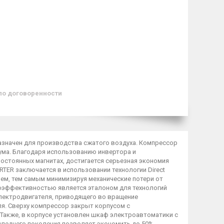
по договоренности
назначен для производства сжатого воздуха. Компрессор
ума. Благодаря использованию инвертора и
остоянных магнитах, достигается серьезная экономия
ERTER заключается в использовании технологии Direct
лем, тем самым минимизируя механические потери от
оэффективностью является эталоном для технологий
лектродвигателя, приводящего во вращение
ля. Сверху компрессор закрыт корпусом с
Также, в корпусе установлен шкаф электроавтоматики с
следнего поколения позволяет экономить до 50%