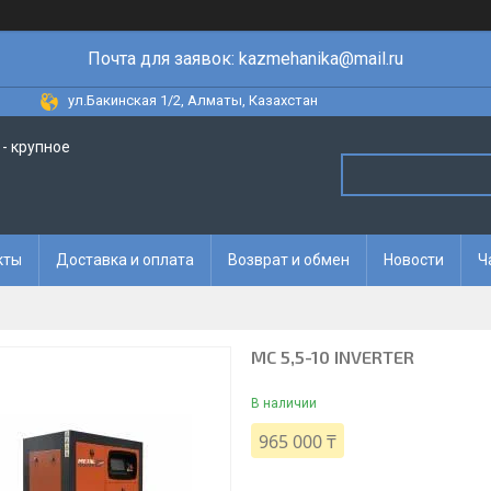
Почта для заявок: kazmehanika@mail.ru
ул.Бакинская 1/2, Алматы, Казахстан
- крупное
кты
Доставка и оплата
Возврат и обмен
Новости
Ч
MC 5,5-10 INVERTER
В наличии
965 000 ₸