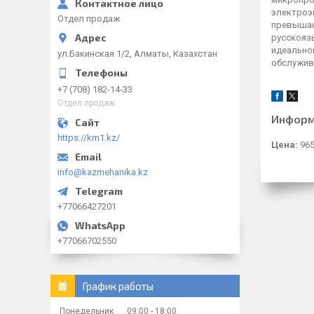
электроэн
Отдел продаж
превышаю
русскояз
идеальной
ул.Бакинская 1/2, Алматы, Казахстан
обслужива
+7 (708) 182-14-33
Отдел продаж
Информ
https://km1.kz/
Цена:
965
info@kazmehanika.kz
+77066427201
+77066702550
График работы
Понедельник
09:00
18:00