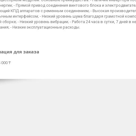
ергии; - Прямой привод соединения винтового блока и электродвигате
щий КПД аппаратов с ременным соединением; - Высокая производитель
ычным интерфейсом; - Низкий уровень шума благодаря грамотной комп
 сборке; - Низкий уровень вибрации; - Работа 24 часа в сутки, 7 дней в 
ния; - Низкие эксплуатационные расходы.
ация для заказа
 000 ₸