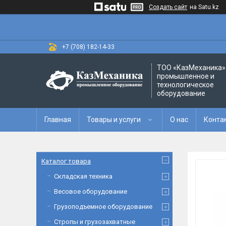
Создать сайт
на Satu.kz
+7 (708) 182-14-33
ТОО «‎КазМеханика» 
промышленное и
технологическое
оборудование
Главная
Товары и услуги
О нас
Конта
Каталог товара
Складская техника
Весовое оборудование
Грузоподъемное оборудование
Стропы и грузозахватные