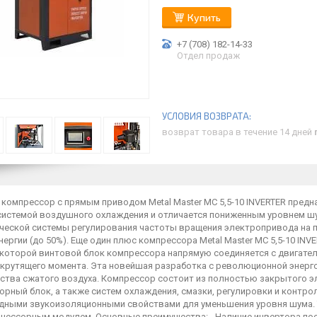
Купить
+7 (708) 182-14-33
Отдел продаж
возврат товара в течение 14 дней
 компрессор с прямым приводом Metal Master MC 5,5-10 INVERTER пред
системой воздушного охлаждения и отличается пониженным уровнем ш
ческой системы регулирования частоты вращения электропривода на п
ергии (до 50%). Еще один плюс компрессора Metal Master MC 5,5-10 INV
и которой винтовой блок компрессора напрямую соединяется с двигате
 крутящего момента. Эта новейшая разработка с революционной энерг
ства сжатого воздуха. Компрессор состоит из полностью закрытого э
рный блок, а также систем охлаждения, смазки, регулировки и контро
дными звукоизоляционными свойствами для уменьшения уровня шума. 
цессорным модулем. Основные преимущества: - Наличие инвертора по