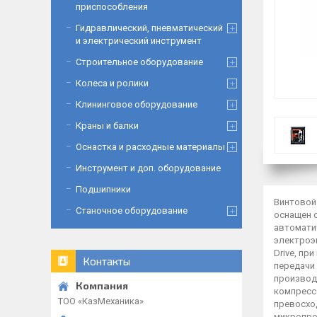
приспособления
Гидравлический, пневматический
и электрический инструмент
Строительное оборудование
Колеса и ролики
Клининговое оборудование
Краны и балки
Оснастка и расходные материалы
Инструмент и доп. оборудование
Подшипники
Винтовой
Станочное оборудование
оснащен 
автомати
электроэн
Drive, пр
Контакты
передачи
производ
компрессо
ТОО «‎КазМеханика»
превосхо
микропро