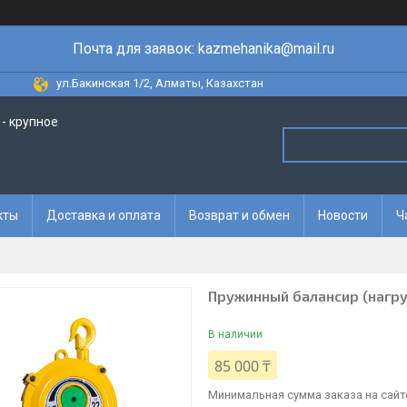
Почта для заявок: kazmehanika@mail.ru
ул.Бакинская 1/2, Алматы, Казахстан
- крупное
кты
Доставка и оплата
Возврат и обмен
Новости
Ч
Пружинный балансир (нагрузк
В наличии
85 000 ₸
Минимальная сумма заказа на сайте