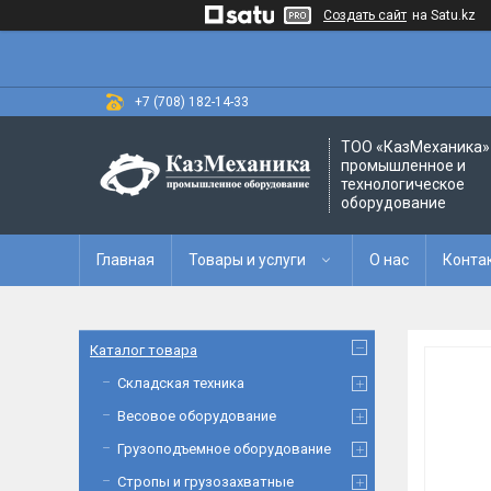
Создать сайт
на Satu.kz
+7 (708) 182-14-33
ТОО «‎КазМеханика» 
промышленное и
технологическое
оборудование
Главная
Товары и услуги
О нас
Конта
Каталог товара
Складская техника
Весовое оборудование
Грузоподъемное оборудование
Стропы и грузозахватные