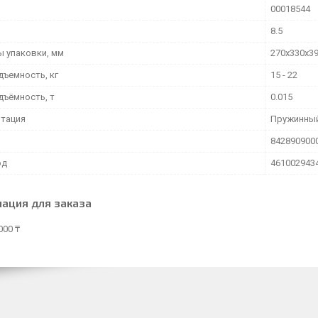
00018544
8.5
ы упаковки, мм
270х330х3
дъемность, кг
15 - 22
дъёмность, т
0.015
тация
Пружинный
842890900
од
461002943
ация для заказа
000 ₸