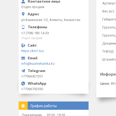
Артикул
Отдел продаж
Вес (кг)
Габарит
ул.Бакинская 1/2, Алматы, Казахстан
Грузопо
+7 (708) 182-14-33
Грузопо
Отдел продаж
Докумен
https://km1.kz/
ТНВЭД
ШтрихК
info@kazmehanika.kz
Информ
+77066427201
Цена:
85 
+77066702550
График работы
Понедельник
09:00
18:00