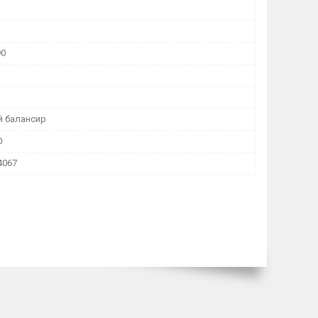
90
 балансир
0
4067