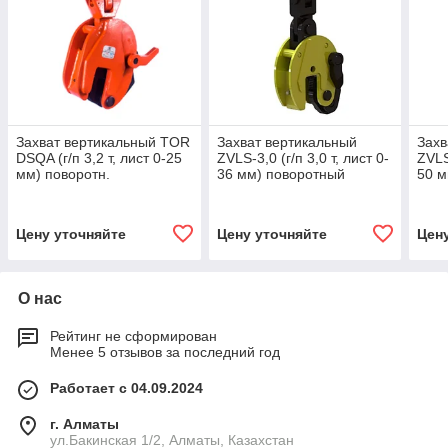
Захват вертикальный TOR
Захват вертикальный
Захв
DSQA (г/п 3,2 т, лист 0-25
ZVLS-3,0 (г/п 3,0 т, лист 0-
ZVLS-
мм) поворотн.
36 мм) поворотный
50 м
Цену уточняйте
Цену уточняйте
Цен
О нас
Рейтинг не сформирован
Менее 5 отзывов за последний год
Работает с 04.09.2024
г. Алматы
ул.Бакинская 1/2, Алматы, Казахстан