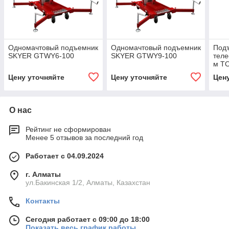
Одномачтовый подъемник
Одномачтовый подъемник
Под
SKYER GTWY6-100
SKYER GTWY9-100
теле
м T
мачт
Цену уточняйте
Цену уточняйте
Цен
(G)
О нас
Рейтинг не сформирован
Менее 5 отзывов за последний год
Работает с 04.09.2024
г. Алматы
ул.Бакинская 1/2, Алматы, Казахстан
Контакты
Сегодня работает с 09:00 до 18:00
Показать весь график работы