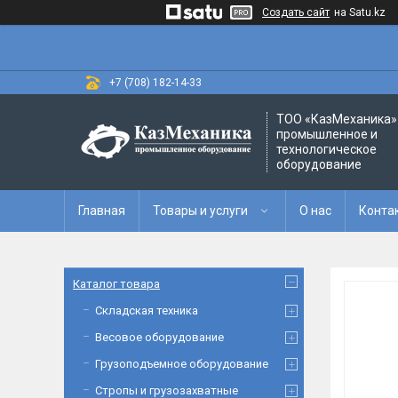
Создать сайт
на Satu.kz
+7 (708) 182-14-33
ТОО «‎КазМеханика» 
промышленное и
технологическое
оборудование
Главная
Товары и услуги
О нас
Конта
Каталог товара
Складская техника
Весовое оборудование
Грузоподъемное оборудование
Стропы и грузозахватные