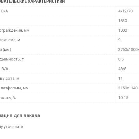
ВАТЕЛЬСКИЕ ХАРАКТЕРИСТИКИ
 В/А
4x12/70
1830
ограждения, мм
1000
подъема, м
9
ы (мм)
2760x1300
дъемность, т
0.5
, В/А
48/8
 высота, м
11
платформы, мм
2150x1140
вость, %
10-15
ация для заказа
у уточняйте