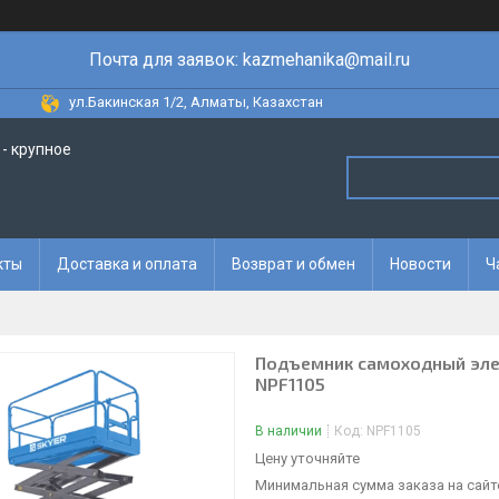
Почта для заявок: kazmehanika@mail.ru
ул.Бакинская 1/2, Алматы, Казахстан
- крупное
кты
Доставка и оплата
Возврат и обмен
Новости
Ч
Подъемник самоходный эле
NPF1105
В наличии
Код:
NPF1105
Цену уточняйте
Минимальная сумма заказа на сайте