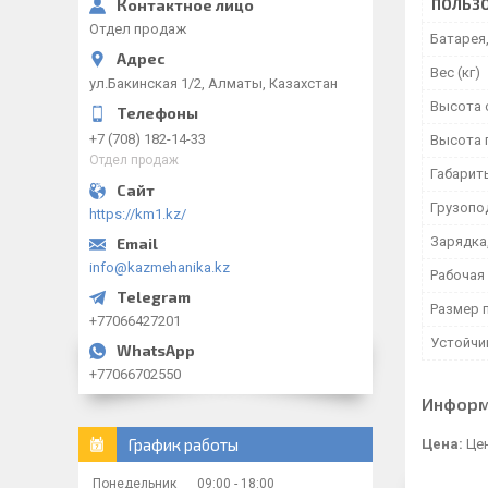
ПОЛЬЗО
Отдел продаж
Батарея,
Вес (кг)
ул.Бакинская 1/2, Алматы, Казахстан
Высота 
+7 (708) 182-14-33
Высота 
Отдел продаж
Габарит
Грузопо
https://km1.kz/
Зарядка
info@kazmehanika.kz
Рабочая
Размер 
+77066427201
Устойчи
+77066702550
Информ
График работы
Цена:
Цен
Понедельник
09:00
18:00